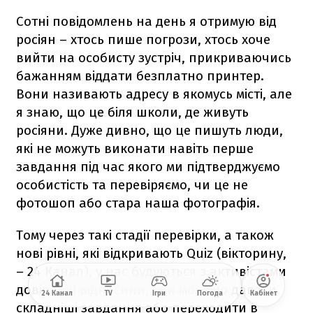
Сотні повідомлень на день я отримую від
росіян – хтось пише погрози, хтось хоче
вийти на особисту зустріч, прикриваючись
бажанням віддати безплатно принтер.
Вони називають адресу в якомусь місті, але
я знаю, що це біля школи, де живуть
росіяни. Дуже дивно, що це пишуть люди,
які не можуть виконати навіть перше
завдання під час якого ми підтверджуємо
особистість та перевіряємо, чи це не
фотошоп або стара наша фотографія.
Тому через такі стадії перевірки, а також
нові рівні, які відкривають Quiz (вікторину,
– 24 Канал), у нас будуються з активістами
довірливі відносини, і ми можемо давати
24 Канал
TV
Ігри
Погода
Кабінет
складніші завдання або переходити в