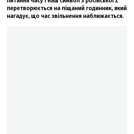
питання часу і наш символ з російської Z
перетворюється на піщаний годинник, який
нагадує, що час звільнення наближається.