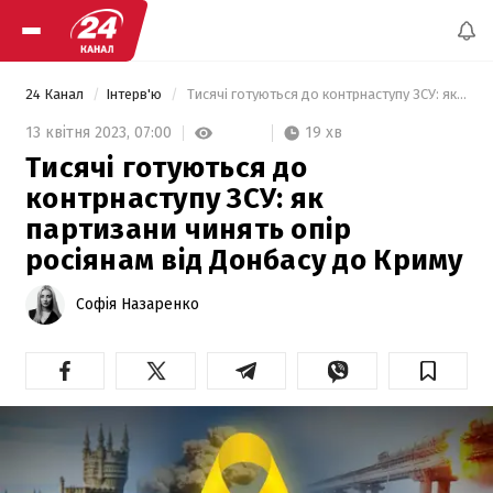
24 Канал
Інтерв'ю
 Тисячі готуються до контрнаступу ЗСУ: як партизани чинять опір росіянам від Донбасу до Криму 
19 хв
13 квітня 2023,
07:00
Тисячі готуються до
контрнаступу ЗСУ: як
партизани чинять опір
росіянам від Донбасу до Криму
Софія Назаренко