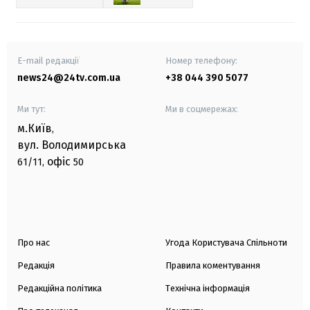
E-mail редакції
Номер телефону:
news24@24tv.com.ua
+38 044 390 5077
Ми тут:
Ми в соцмережах:
м.Київ
,
вул. Володимирська
офіс
61/11,
50
Про нас
Угода Користувача Спільноти
Редакція
Правила коментування
Редакційна політика
Технічна інформація