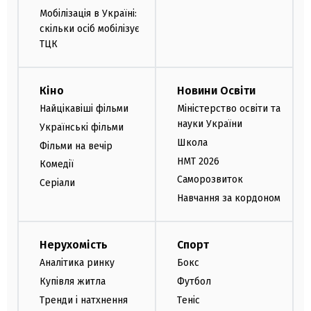
Мобілізація в Україні:
скільки осіб мобілізує
ТЦК
Кіно
Новини Освіти
Найцікавіші фільми
Міністерство освіти та
науки України
Українські фільми
Школа
Фільми на вечір
НМТ 2026
Комедії
Саморозвиток
Серіали
Навчання за кордоном
Нерухомість
Спорт
Аналітика ринку
Бокс
Купівля житла
Футбол
Тренди і натхнення
Теніс