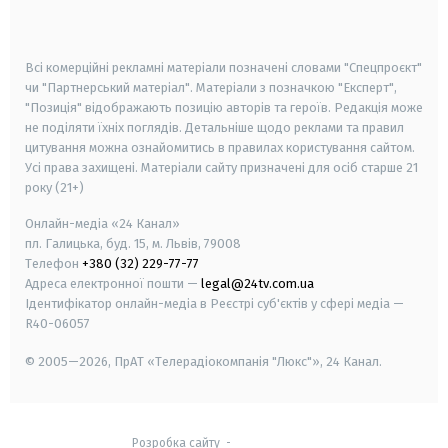
smart tv
samsung smart tv
Всі комерційні рекламні матеріали позначені словами "Спецпроєкт"
чи "Партнерський матеріал". Матеріали з позначкою "Експерт",
"Позиція" відображають позицію авторів та героїв. Редакція може
не поділяти їхніх поглядів. Детальніше щодо реклами та правил
цитування можна ознайомитись в правилах користування сайтом.
Усі права захищені.
Матеріали сайту призначені для осіб старше
21
року (21+)
Онлайн-медіа «24 Канал»
пл. Галицька, буд. 15, м. Львів, 79008
Телефон
+380 (32) 229-77-77
Адреса електронної пошти —
legal@24tv.com.ua
Ідентифікатор онлайн-медіа в Реєстрі суб'єктів у сфері медіа —
R40-06057
© 2005—2026,
ПрАТ «Телерадіокомпанія "Люкс"», 24 Канал.
Розробка сайту
-