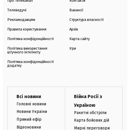
Про телеканал
Контакти
Телеведучі
Вакансії
Рекламодавцям
Структура власності
Правила користування
Архів
Політика конфіденційності
Карта сайту
Політика використання
Ігри
штучного інтелекту
Політика конфіденційності
додатку
Всі новини
Війна Росії з
Головні новини
Україною
Новини України
Ракетні обстріли
Прямий ефір
Карта бойових дій
Відеоновини
Мирні переговори