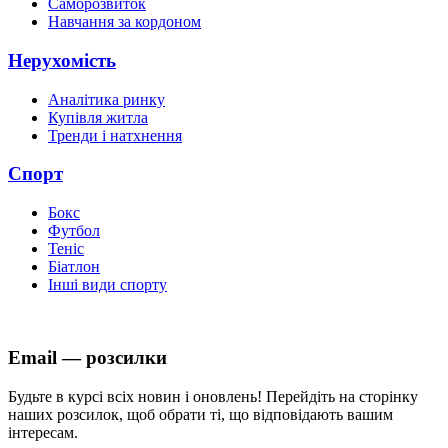
Саморозвиток
Навчання за кордоном
Нерухомість
Аналітика ринку
Купівля житла
Тренди і натхнення
Спорт
Бокс
Футбол
Теніс
Біатлон
Інші види спорту
Email — розсилки
Будьте в курсі всіх новин і оновлень! Перейдіть на сторінку
наших розсилок, щоб обрати ті, що відповідають вашим
інтересам.