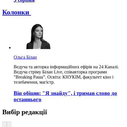
Колонки
Ольга Білан
Ведуча та авторка інформаційних ефірів на 24 Каналі.
Ведуча стріму Білан Live, співавторка програми
"Breaking Раша”. Освіта: КНУКІМ, факультет кіно і
телебачення, магістр.
Він обіцяв: "Я знайду", і тримав слово до
останнього
Вибір редакції