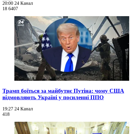
20:00
24 Канал
18 640
7
Трамп боїться за майбутнє Путіна: чому США
відмовляють Україні у посиленні ППО
19:27
24 Канал
418