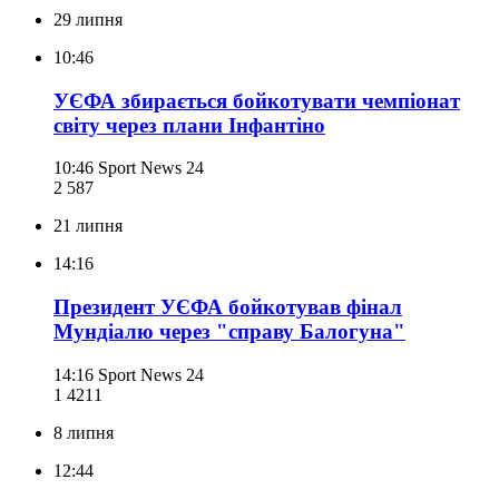
29 липня
10:46
УЄФА збирається бойкотувати чемпіонат
світу через плани Інфантіно
10:46
Sport News 24
2 587
21 липня
14:16
Президент УЄФА бойкотував фінал
Мундіалю через "справу Балогуна"
14:16
Sport News 24
1 421
1
8 липня
12:44