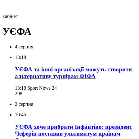
кабінет
УЄФА
4 серпня
13:18
УЄФА та інші організації можуть створити
альтернативу турнірам ФІФА
13:18
Sport News 24
298
2 серпня
10:45
УЄФА хоче прибрати Інфантіно: президент
Чеферін поставив ультиматум країнам