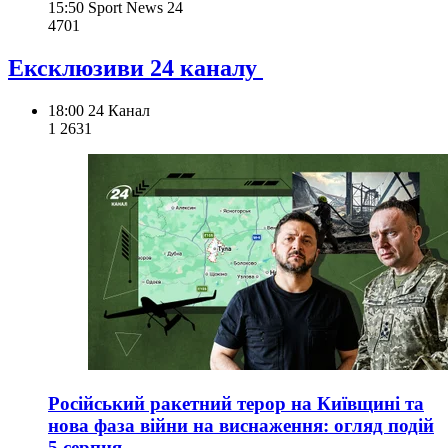
15:50
Sport News 24
470
1
Ексклюзиви 24 каналу
18:00
24 Канал
1 263
1
Російський ракетний терор на Київщині та
нова фаза війни на виснаження: огляд подій
5 серпня