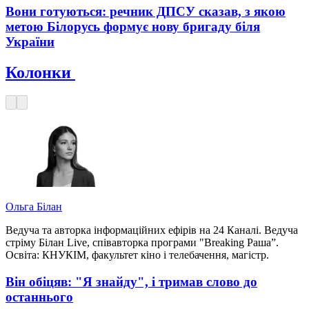
Вони готуються: речник ДПСУ сказав, з якою
метою Білорусь формує нову бригаду біля
України
Колонки
Ольга Білан
Ведуча та авторка інформаційних ефірів на 24 Каналі. Ведуча
стріму Білан Live, співавторка програми "Breaking Раша”.
Освіта: КНУКІМ, факультет кіно і телебачення, магістр.
Він обіцяв: "Я знайду", і тримав слово до
останнього