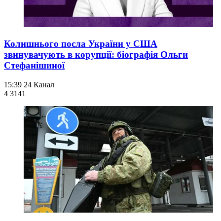
Колишнього посла України у США
звинувачують в корупції: біографія Ольги
Стефанішиної
15:39
24 Канал
4 314
1