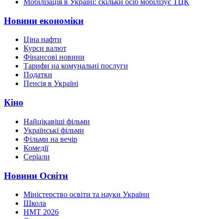
Мобілізація в Україні: скільки осіб мобілізує ТЦК
Новини економіки
Ціна нафти
Курси валют
Фінансові новини
Тарифи на комунальні послуги
Податки
Пенсія в Україні
Кіно
Найцікавіші фільми
Українські фільми
Фільми на вечір
Комедії
Серіали
Новини Освіти
Міністерство освіти та науки України
Школа
НМТ 2026