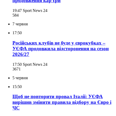
продовження кар'єри
19:47
Sport News 24
584
7 червня
17:50
Російських клубів не буде у єврокубках –
УЄФА продовжила відсторонення на сезон
2026/27
17:50
Sport News 24
367
1
5 червня
15:50
Щоб не повторити провал Італії: УЄФА
вирішив змінити правила відбору на Євро і
ЧС