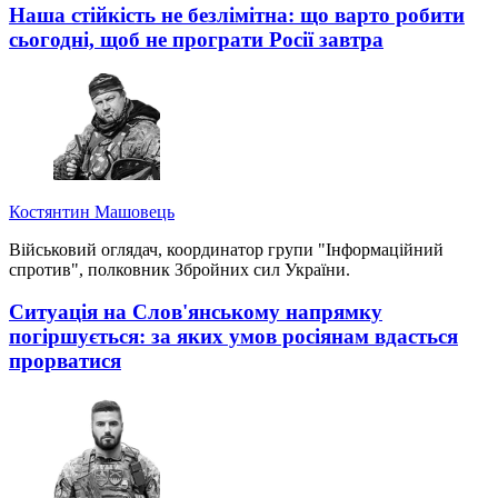
Наша стійкість не безлімітна: що варто робити
сьогодні, щоб не програти Росії завтра
Костянтин Машовець
Військовий оглядач, координатор групи "Інформаційний
спротив", полковник Збройних сил України.
Ситуація на Слов'янському напрямку
погіршується: за яких умов росіянам вдасться
прорватися