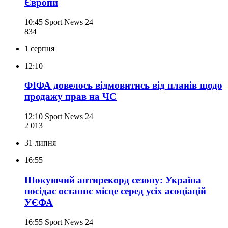
Європи
10:45
Sport News 24
834
1 серпня
12:10
ФІФА довелось відмовитись від планів щодо
продажу прав на ЧС
12:10
Sport News 24
2 013
31 липня
16:55
Шокуючий антирекорд сезону: Україна
посідає останнє місце серед усіх асоціацій
УЄФА
16:55
Sport News 24