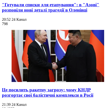
"Готували списки для етапування": в "Азові"
розповіли нові деталі трагедії в Оленівці
20:52
24 Канал
798
Це посилить ракетну загрозу: чому КНДР
розгортає свої балістичні комплекси в Росії
21:39
24 Канал