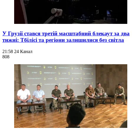
У Грузії стався третій масштабний блекаут за два
тижні: Тбілісі та регіони залишилися без світла
21:58
24 Канал
808