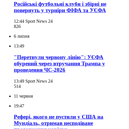
Російські футбольні клуби і збірні не
повернуть у турніри ФІФА та УЄФА
12:44
Sport News 24
826
6 липня
13:49
"Перетнули червону лінію": УЄФА
обурений через втручання Трампа у
проведення ЧС-2026
13:49
Sport News 24
514
11 червня
19:47
Рефері, якого не пустили у США на
Мундіаль, отримав несподіване