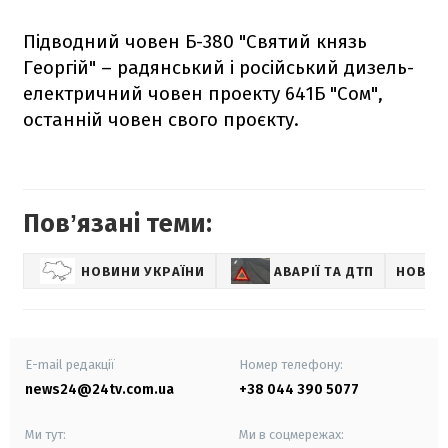
Підводний човен Б-380 "Святий князь
Георгій" – радянський і російський дизель-
електричний човен проекту 641Б "Сом",
останній човен свого проєкту.
Повʼязані теми:
НОВИНИ УКРАЇНИ
АВАРІЇ ТА ДТП
НОВИН
E-mail редакції
Номер телефону:
news24@24tv.com.ua
+38 044 390 5077
Ми тут:
Ми в соцмережах: