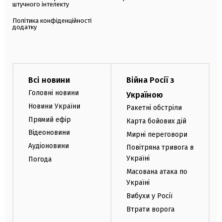
штучного інтелекту
Політика конфіденційності
додатку
Всі новини
Війна Росії з
Головні новини
Україною
Новини України
Ракетні обстріли
Прямий ефір
Карта бойових дій
Відеоновини
Мирні переговори
Аудіоновини
Повітряна тривога в
Україні
Погода
Масована атака по
Україні
Вибухи у Росії
Втрати ворога