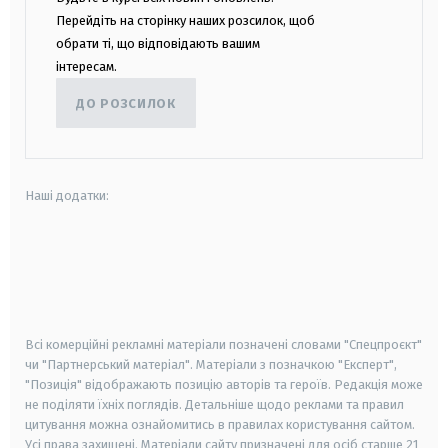
Перейдіть на сторінку наших розсилок, щоб
обрати ті, що відповідають вашим
інтересам.
ДО РОЗСИЛОК
Наші додатки:
android
apple
smart tv
samsung smart tv
Всі комерційні рекламні матеріали позначені словами "Спецпроєкт"
чи "Партнерський матеріал". Матеріали з позначкою "Експерт",
"Позиція" відображають позицію авторів та героїв. Редакція може
не поділяти їхніх поглядів. Детальніше щодо реклами та правил
цитування можна ознайомитись в правилах користування сайтом.
Усі права захищені.
Матеріали сайту призначені для осіб старше
21