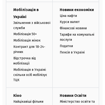
Мобілізація в
Новини економіки
Ціна нафти
Україні
Курси валют
Звільнення з військової
служби
Фінансові новини
Мобілізація 50+
Тарифи на комунальні
послуги
Мобілізація жінок
Податки
Контракт для 18-24-
річних
Пенсія в Україні
Відстрочка від
мобілізації
Мобілізація в Україні:
скільки осіб мобілізує
ТЦК
Кіно
Новини Освіти
Найцікавіші фільми
Міністерство освіти та