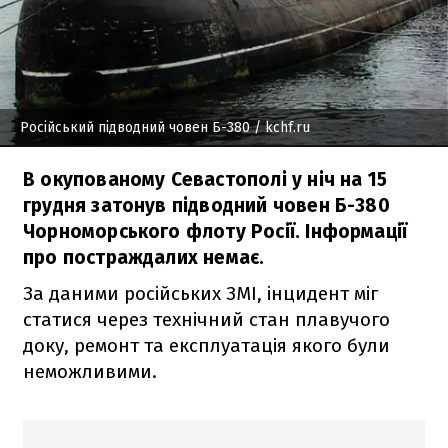
Російський підводний човен Б-380
/ kchf.ru
В окупованому Севастополі у ніч на 15
грудня затонув підводний човен Б-380
Чорноморського флоту Росії. Інформації
про постраждалих немає.
За даними російських ЗМІ, інцидент міг
статися через технічний стан плавучого
доку, ремонт та експлуатація якого були
неможливими.