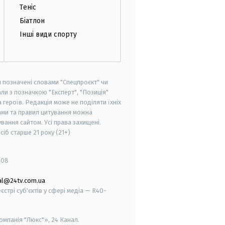
Теніс
Біатлон
Інші види спорту
и позначені словами "Спецпроєкт" чи
ли з позначкою "Експерт", "Позиція"
героїв. Редакція може не поділяти їхніх
ами та правил цитування можна
вання сайтом. Усі права захищені.
осіб старше
21 року (21+)
008
al@24tv.com.ua
стрі суб'єктів у сфері медіа — R40-
мпанія "Люкс"», 24 Канал.