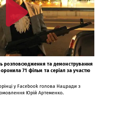
ань розповсюдження та демонстрування
оронила 71 фільм та серіал за участю
орінці у Facebook голова Нацради з
іомовлення Юрій Артеменко.