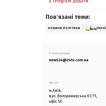
у Telegram
Додати
Повʼязані теми:
НОВИНИ ПОЛІТИКИ
УКРАЇ
E-mail редакції
news24@24tv.com.ua
Ми тут:
м.Київ
,
вул. Володимирська
61/11,
офіс
50