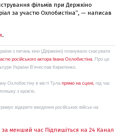
стрування фільмів при Держкіно
ріал за участю Охлобистіна”, — написав
и
.
аїни з питань кіно (Держкіно) планувало скасувати
астю російського актора Івана Охлобистіна
. Про це
льтури України В'ячеслав Кириленко.
вану Охлобистіну в місті Тула
прямо на сцені,
під час
пляшку з кров'ю.
тримує відкрите введення російських військ на
 за менший час
Підпишіться на 24 Канал