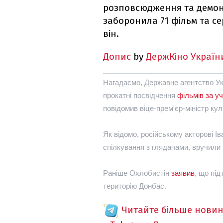
розповсюдження та демон
заборонила 71 фільм та се
він.
Допис
by
ДержКіно Україн
Нагадаємо, Державне агентство Укр
прокатні посвідчення
фільмів за уч
повідомив віце-прем'єр-міністр ку
Як відомо, російському акторові І
спілкування з глядачами, вручили 
Раніше Охлобистін
заявив
, що під
територію Донбас.
Читайте більше новин