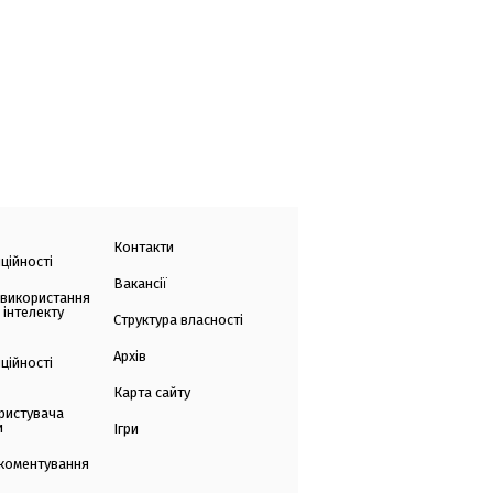
Контакти
ційності
Вакансії
 використання
 інтелекту
Структура власності
Архів
ційності
Карта сайту
ристувача
и
Ігри
коментування