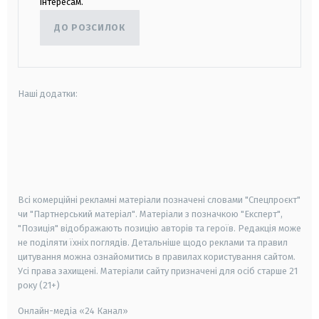
інтересам.
ДО РОЗСИЛОК
Наші додатки:
android
apple
smart tv
samsung smart tv
Всі комерційні рекламні матеріали позначені словами "Спецпроєкт"
чи "Партнерський матеріал". Матеріали з позначкою "Експерт",
"Позиція" відображають позицію авторів та героїв. Редакція може
не поділяти їхніх поглядів. Детальніше щодо реклами та правил
цитування можна ознайомитись в правилах користування сайтом.
Усі права захищені.
Матеріали сайту призначені для осіб старше
21
року (21+)
Онлайн-медіа «24 Канал»