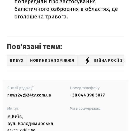
попередили про застосування
балістичного озброєння в областях, де
оголошена тривога.
Повʼязані теми:
ВИБУХ
НОВИНИ ЗАПОРІЖЖЯ
ВІЙНА РОСІЇ З У
E-mail редакції
Номер телефону:
news24@24tv.com.ua
+38 044 390 5077
Ми тут:
Ми в соцмережах:
м.Київ
,
вул. Володимирська
офіс
61/11,
50