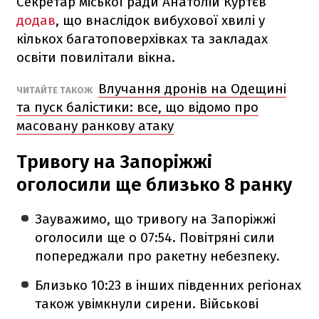
Секретар міської ради Анатолій Куртєв
додав
, що внаслідок вибухової хвилі у
кількох багатоповерхівках та закладах
освіти повилітали вікна.
Влучання дронів на Одещині
ЧИТАЙТЕ ТАКОЖ
та пуск балістики: все, що відомо про
масовану ранкову атаку
Тривогу на Запоріжжі
оголосили ще близько 8 ранку
Зауважимо, що тривогу на Запоріжжі
оголосили ще о 07:54. Повітряні сили
попереджали про ракетну небезпеку.
Близько 10:23 в інших південних регіонах
також увімкнули сирени. Військові