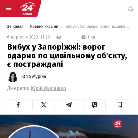
24 Канал
Новини України
 Вибух у Запоріжжі: ворог вдарив по цивільному об'єкту, є постраждалі 
1 хв
6 вересня 2023,
11:28
Вибух у Запоріжжі: ворог
вдарив по цивільному об'єкту,
є постраждалі
Юлія Муріна
Джерело:
Юрій Малашко