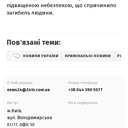
підвищеною небезпекою, що спричинило
загибель людини.
Повʼязані теми:
НОВИНИ УКРАЇНИ
КРИМІНАЛЬНІ НОВИНИ
РІВН
E-mail редакції
Номер телефону:
news24@24tv.com.ua
+38 044 390 5077
Ми тут:
Ми в соцмережах:
м.Київ
,
вул. Володимирська
офіс
61/11,
50