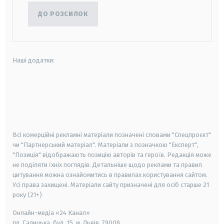
ДО РОЗСИЛОК
Наші додатки:
android
apple
smart tv
samsung smart tv
Всі комерційні рекламні матеріали позначені словами "Спецпроєкт"
чи "Партнерський матеріал". Матеріали з позначкою "Експерт",
"Позиція" відображають позицію авторів та героїв. Редакція може
не поділяти їхніх поглядів. Детальніше щодо реклами та правил
цитування можна ознайомитись в правилах користування сайтом.
Усі права захищені.
Матеріали сайту призначені для осіб старше
21
року (21+)
Онлайн-медіа «24 Канал»
пл. Галицька, буд. 15, м. Львів, 79008