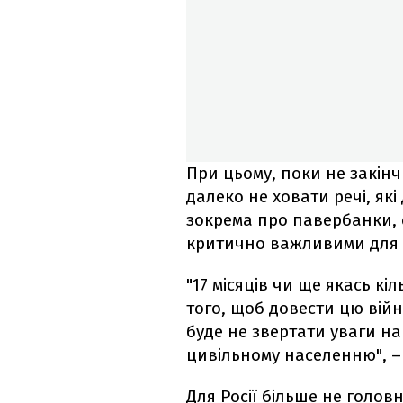
При цьому, поки не закін
далеко не ховати речі, як
зокрема про павербанки, е
критично важливими для ук
"17 місяців чи ще якась кі
того, щоб довести цю війн
буде не звертати уваги н
цивільному населенню", –
Для Росії більше не голов