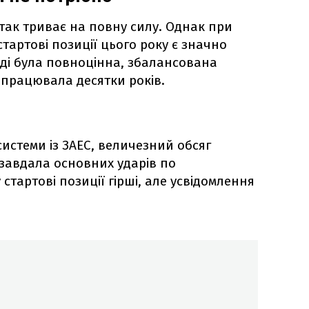
так триває на повну силу. Однак при
стартові позиції цього року є значно
оді була повноцінна, збалансована
 працювала десятки років.
системи із ЗАЕС, величезний обсяг
а завдала основних ударів по
 стартові позиції гірші, але усвідомлення
,