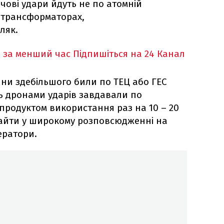
чові удари йдуть не по атомній
та трансформаторах,
ляк.
 за менший час
Підпишіться на 24 Канал
яни здебільшого били по ТЕЦ або ГЕС
ь дронами ударів завдавали по
продуктом використання раз на 10 – 20
знайти у широкому розповсюдженні на
ератори.