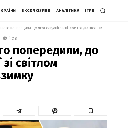
УКРАЇНИ
ЕКСКЛЮЗИВИ
АНАЛІТИКА
ІГРИ
 У Зеленського попередили, до якої ситуації зі світлом готуватися взимку 
4 хв
го попередили, до
 зі світлом
взимку