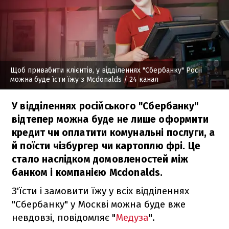
Щоб привабити клієнтів, у відділеннях "Сбербанку" Росії
можна буде їсти їжу з Mcdonalds
/ 24 канал
У відділеннях російського "Сбербанку"
відтепер можна буде не лише оформити
кредит чи оплатити комунальні послуги, а
й поїсти чізбургер чи картоплю фрі. Це
стало наслідком домовленостей між
банком і компанією Mcdonalds.
З'їсти і замовити їжу у всіх відділеннях
"Сбербанку" у Москві можна буде вже
невдовзі, повідомляє "
Медуза
".