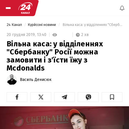
24 Канал
Курйозні новини
 Вільна каса: у відділеннях "Сбербанку" Росії можна замовити і з'їсти їжу з Mcdonalds 
2 хв
20 грудня 2019,
13:40
Вільна каса: у відділеннях
"Сбербанку" Росії можна
замовити і з'їсти їжу з
Mcdonalds
Василь Денисюк