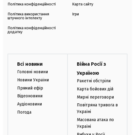
Політика конфіденційності
Карта сайту
Політика використання
Ігри
штучного інтелекту
Політика конфіденційності
додатку
Всі новини
Війна Росії з
Головні новини
Україною
Новини України
Ракетні обстріли
Прямий ефір
Карта бойових дій
Відеоновини
Мирні переговори
Аудіоновини
Повітряна тривога в
Україні
Погода
Масована атака по
Україні
Вибухи у Росії