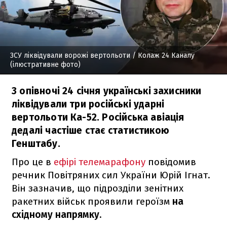
ЗСУ ліквідували ворожі вертольоти
/ Колаж 24 Каналу
(ілюстративне фото)
З опівночі 24 січня українські захисники
ліквідували три російські ударні
вертольоти Ка-52. Російська авіація
дедалі частіше стає статистикою
Генштабу.
Про це в
ефірі телемарафону
повідомив
речник Повітряних сил України Юрій Ігнат.
Він зазначив, що підрозділи зенітних
ракетних військ проявили героїзм
на
східному напрямку.