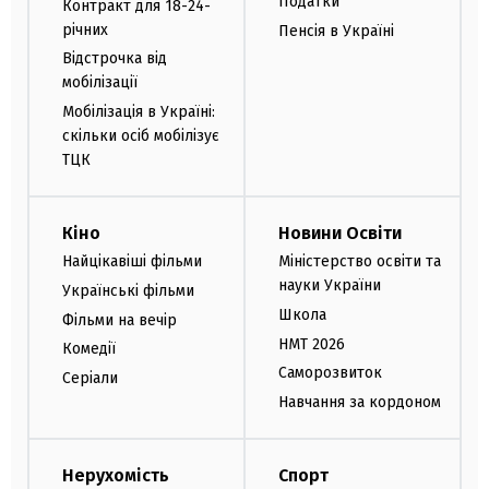
Податки
Контракт для 18-24-
річних
Пенсія в Україні
Відстрочка від
мобілізації
Мобілізація в Україні:
скільки осіб мобілізує
ТЦК
Кіно
Новини Освіти
Найцікавіші фільми
Міністерство освіти та
науки України
Українські фільми
Школа
Фільми на вечір
НМТ 2026
Комедії
Саморозвиток
Серіали
Навчання за кордоном
Нерухомість
Спорт