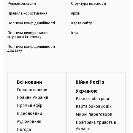
Рекламодавцям
Структура власності
Правила користування
Архів
Політика конфіденційності
Карта сайту
Політика використання
Ігри
штучного інтелекту
Політика конфіденційності
додатку
Всі новини
Війна Росії з
Головні новини
Україною
Новини України
Ракетні обстріли
Прямий ефір
Карта бойових дій
Відеоновини
Мирні переговори
Аудіоновини
Повітряна тривога в
Україні
Погода