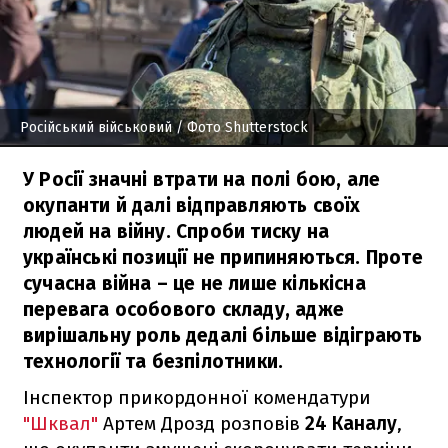
Російський військовий
/ Фото Shutterstock
У Росії значні втрати на полі бою, але
окупанти й далі відправляють своїх
людей на війну. Спроби тиску на
українські позиції не припиняються. Проте
сучасна війна – це не лише кількісна
перевага особового складу, адже
вирішальну роль дедалі більше відіграють
технології та безпілотники.
Інспектор прикордонної комендатури
"Шквал"
Артем Дрозд розповів
24 Каналу
,