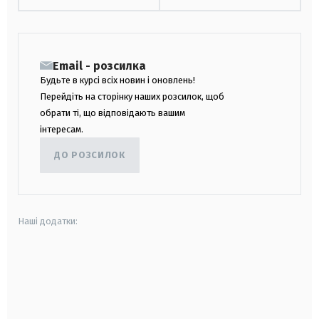
Email - розсилка
Будьте в курсі всіх новин і оновлень!
Перейдіть на сторінку наших розсилок, щоб
обрати ті, що відповідають вашим
інтересам.
ДО РОЗСИЛОК
Наші додатки:
android
apple
smart tv
samsung smart tv