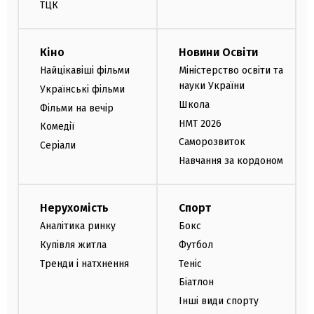
ТЦК
Кіно
Новини Освіти
Найцікавіші фільми
Міністерство освіти та
науки України
Українські фільми
Школа
Фільми на вечір
НМТ 2026
Комедії
Саморозвиток
Серіали
Навчання за кордоном
Нерухомість
Спорт
Аналітика ринку
Бокс
Купівля житла
Футбол
Тренди і натхнення
Теніс
Біатлон
Інші види спорту