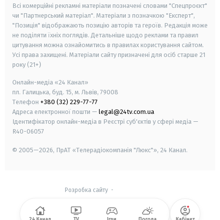
Всі комерційні рекламні матеріали позначені словами "Спецпроєкт"
чи "Партнерський матеріал". Матеріали з позначкою "Експерт",
"Позиція" відображають позицію авторів та героїв. Редакція може
не поділяти їхніх поглядів. Детальніше щодо реклами та правил
цитування можна ознайомитись в правилах користування сайтом.
Усі права захищені.
Матеріали сайту призначені для осіб старше
21
року (21+)
Онлайн-медіа «24 Канал»
пл. Галицька, буд. 15, м. Львів, 79008
Телефон
+380 (32) 229-77-77
Адреса електронної пошти —
legal@24tv.com.ua
Ідентифікатор онлайн-медіа в Реєстрі суб'єктів у сфері медіа —
R40-06057
© 2005—2026,
ПрАТ «Телерадіокомпанія "Люкс"», 24 Канал.
Розробка сайту
-
24 Канал
TV
Ігри
Погода
Кабінет