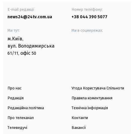
E-mail редакції
Номер телефону:
news24@24tv.com.ua
+38 044 390 5077
Ми тут:
Ми в соцмережах:
м.Київ
,
вул. Володимирська
офіс
61/11,
50
Про нас
Угода Користувача Спільноти
Редакція
Правила коментування
Редакційна політика
Технічна інформація
Про телеканал
Контакти
Телеведучі
Вакансії