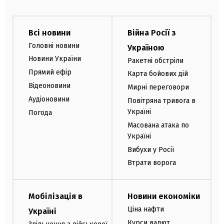
Всі новини
Війна Росії з
Головні новини
Україною
Новини України
Ракетні обстріли
Прямий ефір
Карта бойових дій
Відеоновини
Мирні переговори
Аудіоновини
Повітряна тривога в
Україні
Погода
Масована атака по
Україні
Вибухи у Росії
Втрати ворога
Мобілізація в
Новини економіки
Ціна нафти
Україні
Курси валют