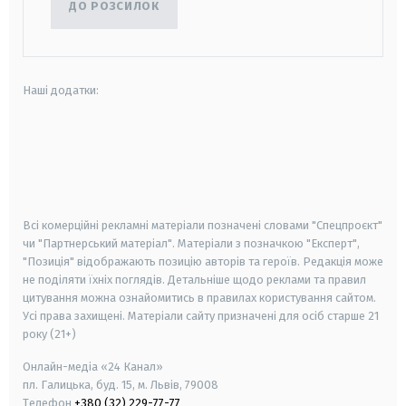
ДО РОЗСИЛОК
Наші додатки:
android
apple
smart tv
samsung smart tv
Всі комерційні рекламні матеріали позначені словами "Спецпроєкт"
чи "Партнерський матеріал". Матеріали з позначкою "Експерт",
"Позиція" відображають позицію авторів та героїв. Редакція може
не поділяти їхніх поглядів. Детальніше щодо реклами та правил
цитування можна ознайомитись в правилах користування сайтом.
Усі права захищені.
Матеріали сайту призначені для осіб старше
21
року (21+)
Онлайн-медіа «24 Канал»
пл. Галицька, буд. 15, м. Львів, 79008
Телефон
+380 (32) 229-77-77