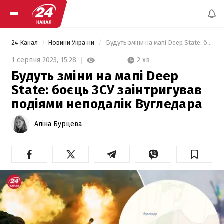
24 Канал
Новини України
 Будуть зміни на мапі Deep State: боєць ЗСУ заінтригував подіями неподалік Вугледара 
2 хв
1 серпня 2023,
15:28
Будуть зміни на мапі Deep
State: боєць ЗСУ заінтригував
подіями неподалік Вугледара
Аліна Бурцева