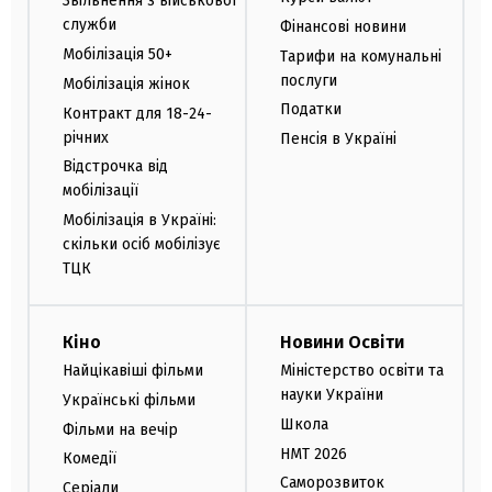
Звільнення з військової
служби
Фінансові новини
Мобілізація 50+
Тарифи на комунальні
послуги
Мобілізація жінок
Податки
Контракт для 18-24-
річних
Пенсія в Україні
Відстрочка від
мобілізації
Мобілізація в Україні:
скільки осіб мобілізує
ТЦК
Кіно
Новини Освіти
Найцікавіші фільми
Міністерство освіти та
науки України
Українські фільми
Школа
Фільми на вечір
НМТ 2026
Комедії
Саморозвиток
Серіали