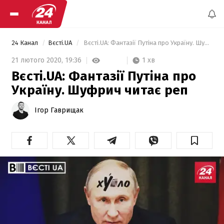
24 Канал
Вєсті.UA
 Вєсті.UA: Фантазії Путіна про Україну. Шуфрич читає реп 
1 хв
21 лютого 2020,
19:36
Вєсті.UA: Фантазії Путіна про
Україну. Шуфрич читає реп
Ігор Гаврищак