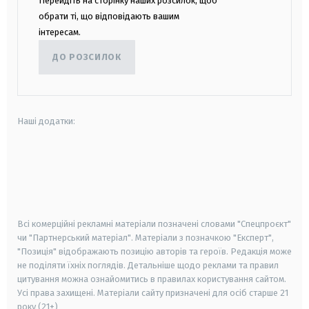
Перейдіть на сторінку наших розсилок, щоб
обрати ті, що відповідають вашим
інтересам.
ДО РОЗСИЛОК
Наші додатки:
android
apple
smart tv
samsung smart tv
Всі комерційні рекламні матеріали позначені словами "Спецпроєкт"
чи "Партнерський матеріал". Матеріали з позначкою "Експерт",
"Позиція" відображають позицію авторів та героїв. Редакція може
не поділяти їхніх поглядів. Детальніше щодо реклами та правил
цитування можна ознайомитись в правилах користування сайтом.
Усі права захищені.
Матеріали сайту призначені для осіб старше
21
року (21+)