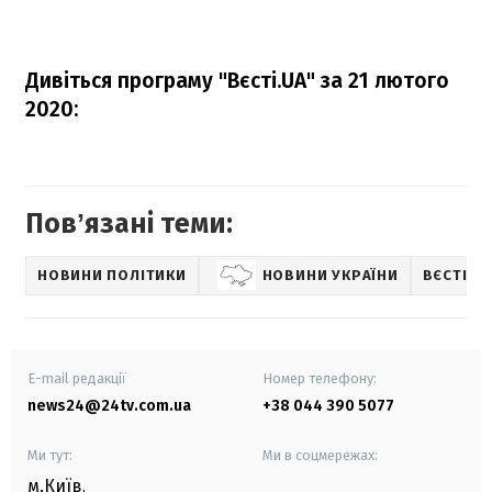
Дивіться програму "Вєсті.UA" за 21 лютого
2020:
Повʼязані теми:
НОВИНИ ПОЛІТИКИ
НОВИНИ УКРАЇНИ
ВЄСТІ.U
E-mail редакції
Номер телефону:
news24@24tv.com.ua
+38 044 390 5077
Ми тут:
Ми в соцмережах:
м.Київ
,