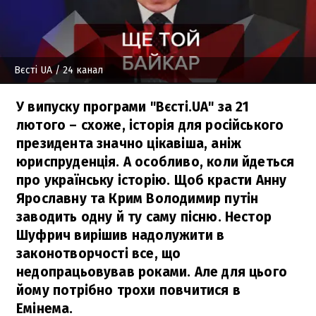
Вєсті UA
/ 24 канал
У випуску програми "Вєсті.UA" за 21
лютого – схоже, історія для російського
президента значно цікавіша, аніж
юриспруденція. А особливо, коли йдеться
про українську історію. Щоб красти Анну
Ярославну та Крим Володимир путін
заводить одну й ту саму пісню. Нестор
Шуфрич вирішив надолужити в
законотворчості все, що
недопрацьовував роками. Але для цього
йому потрібно трохи повчитися в
Емінема.