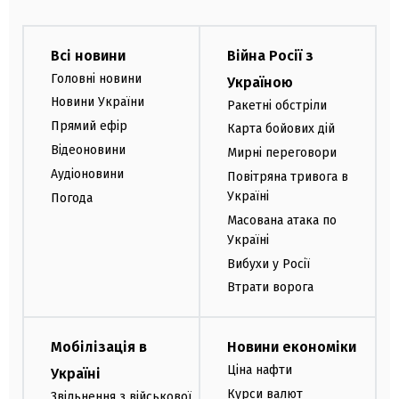
Всі новини
Війна Росії з
Головні новини
Україною
Новини України
Ракетні обстріли
Прямий ефір
Карта бойових дій
Відеоновини
Мирні переговори
Аудіоновини
Повітряна тривога в
Україні
Погода
Масована атака по
Україні
Вибухи у Росії
Втрати ворога
Мобілізація в
Новини економіки
Ціна нафти
Україні
Курси валют
Звільнення з військової