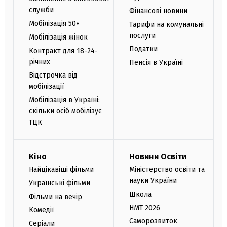
служби
Фінансові новини
Мобілізація 50+
Тарифи на комунальні
послуги
Мобілізація жінок
Податки
Контракт для 18-24-
річних
Пенсія в Україні
Відстрочка від
мобілізації
Мобілізація в Україні:
скільки осіб мобілізує
ТЦК
Кіно
Новини Освіти
Найцікавіші фільми
Міністерство освіти та
науки України
Українські фільми
Школа
Фільми на вечір
НМТ 2026
Комедії
Саморозвиток
Серіали