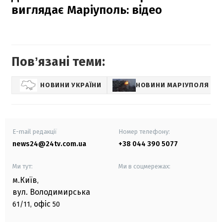
виглядає Маріуполь: відео
Повʼязані теми:
НОВИНИ УКРАЇНИ
НОВИНИ МАРІУПОЛЯ
E-mail редакції
Номер телефону:
news24@24tv.com.ua
+38 044 390 5077
Ми тут:
Ми в соцмережах:
м.Київ
,
вул. Володимирська
офіс
61/11,
50