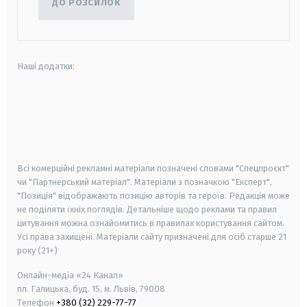
ДО РОЗСИЛОК
Наші додатки:
android
apple
smart tv
samsung smart tv
Всі комерційні рекламні матеріали позначені словами "Спецпроєкт"
чи "Партнерський матеріал". Матеріали з позначкою "Експерт",
"Позиція" відображають позицію авторів та героїв. Редакція може
не поділяти їхніх поглядів. Детальніше щодо реклами та правил
цитування можна ознайомитись в правилах користування сайтом.
Усі права захищені.
Матеріали сайту призначені для осіб старше
21
року (21+)
Онлайн-медіа «24 Канал»
пл. Галицька, буд. 15, м. Львів, 79008
Телефон
+380 (32) 229-77-77