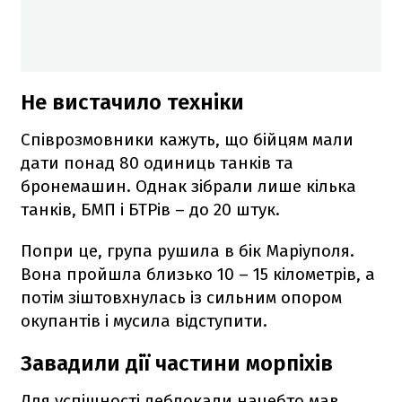
Не вистачило техніки
Співрозмовники кажуть, що бійцям мали
дати понад 80 одиниць танків та
бронемашин. Однак зібрали лише кілька
танків, БМП і БТРів – до 20 штук.
Попри це, група рушила в бік Маріуполя.
Вона пройшла близько 10 – 15 кілометрів, а
потім зіштовхнулась із сильним опором
окупантів і мусила відступити.
Завадили дії частини морпіхів
Для успішності деблокади начебто мав