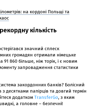
кілометрів: на кордоні Польщі та
хаос
рекордну кількість
постерігався значний сплеск
оземних громадян отримали німецьке
91 860 більше, ніж торік, і є новим
моменту запровадження статистики
истема закордонних банків? Болісний
 з десятками папірців та довгий термін
айтеся додатком
TransferGo
, з яким
швидкі, а головне – безпечні!