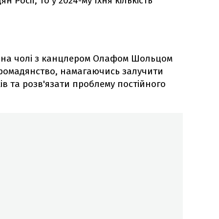
 Росії, то у 2024-му їхня кількість
 на чолі з канцлером Олафом Шольцом
 громадянство, намагаючись залучити
ів та розв'язати проблему постійного