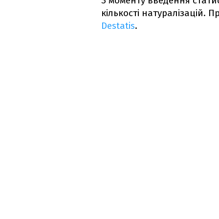
З моменту введення статис
кількості натуралізацій. 
Destatis
.