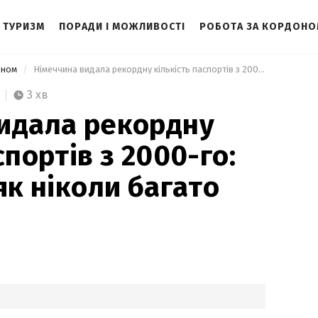
ТУРИЗМ
ПОРАДИ І МОЖЛИВОСТІ
РОБОТА ЗА КОРДОН
оном
 Німеччина видала рекордну кількість паспортів з 2000-го: серед них – як ніколи багато для росіян 
3 хв
идала рекордну
спортів з 2000-го:
як ніколи багато