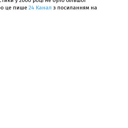
тики у 2000 році не було більшої
Про це пише
24 Канал
з посиланням на