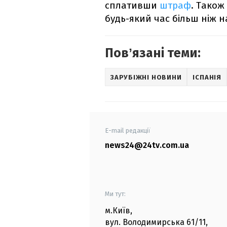
сплативши
штраф
. Також
будь-який час більш ніж н
Повʼязані теми:
ЗАРУБІЖНІ НОВИНИ
ІСПАНІЯ
E-mail редакції
news24@24tv.com.ua
Ми тут:
м.Київ
,
вул. Володимирська
61/11,