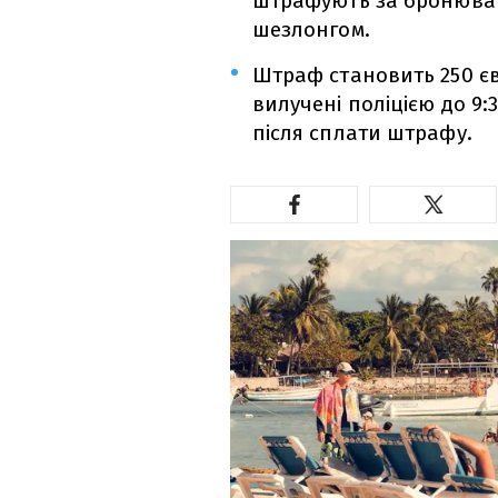
штрафують за бронюван
шезлонгом.
Штраф становить 250 єв
вилучені поліцією до 9
після сплати штрафу.