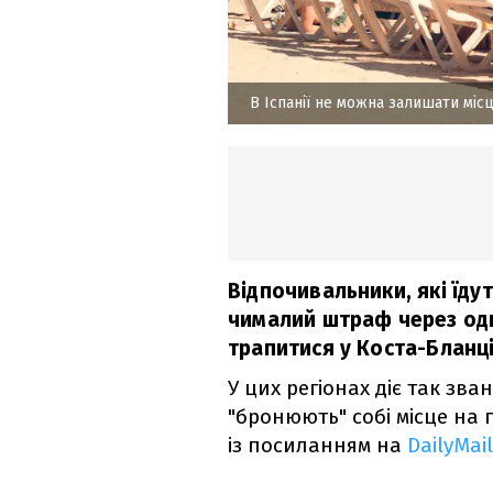
В Іспанії не можна залишати місц
Відпочивальники, які їду
чималий штраф через одн
трапитися у Коста-Бланці
У цих регіонах діє так зв
"бронюють" собі місце на
із посиланням на
DailyMail