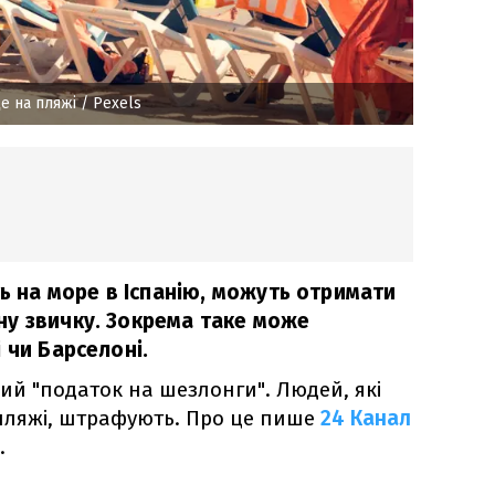
е на пляжі
/ Pexels
ть на море в Іспанію, можуть отримати
у звичку. Зокрема таке може
 чи Барселоні.
аний "податок на шезлонги". Людей, які
 пляжі, штрафують. Про це пише
24 Канал
.