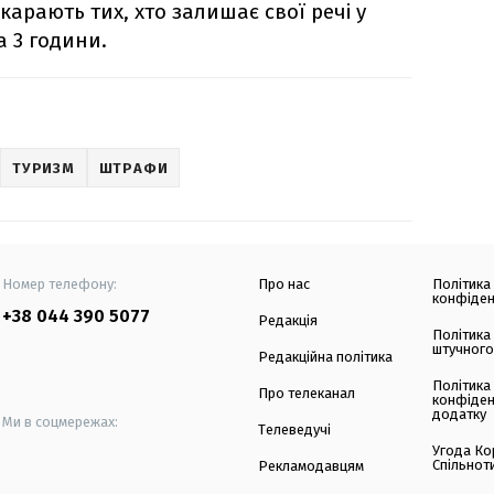
 карають тих, хто залишає свої речі у
а 3 години.
ТУРИЗМ
ШТРАФИ
Номер телефону:
Про нас
Політика
конфіден
+38 044 390 5077
Редакція
Політика
штучного
Редакційна політика
Політика
Про телеканал
конфіден
додатку
Ми в соцмережах:
Телеведучі
Угода Ко
Спільнот
Рекламодавцям