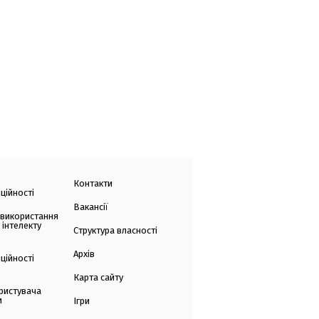
Контакти
ційності
Вакансії
 використання
 інтелекту
Структура власності
Архів
ційності
Карта сайту
ристувача
и
Ігри