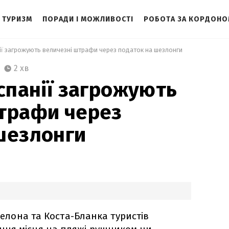
ТУРИЗМ
ПОРАДИ І МОЖЛИВОСТІ
РОБОТА ЗА КОРДОН
нії загрожують величезні штрафи через податок на шезлонги 
2 хв
Іспанії загрожують
трафи через
шезлонги
рселона та Коста-Бланка туристів