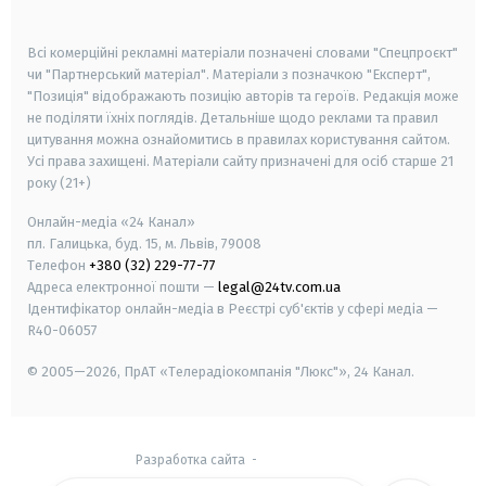
smart tv
samsung smart tv
Всі комерційні рекламні матеріали позначені словами "Спецпроєкт"
чи "Партнерський матеріал". Матеріали з позначкою "Експерт",
"Позиція" відображають позицію авторів та героїв. Редакція може
не поділяти їхніх поглядів. Детальніше щодо реклами та правил
цитування можна ознайомитись в правилах користування сайтом.
Усі права захищені.
Матеріали сайту призначені для осіб старше
21
року (21+)
Онлайн-медіа «24 Канал»
пл. Галицька, буд. 15, м. Львів, 79008
Телефон
+380 (32) 229-77-77
Адреса електронної пошти —
legal@24tv.com.ua
Ідентифікатор онлайн-медіа в Реєстрі суб'єктів у сфері медіа —
R40-06057
© 2005—2026,
ПрАТ «Телерадіокомпанія "Люкс"», 24 Канал.
Разработка сайта
-