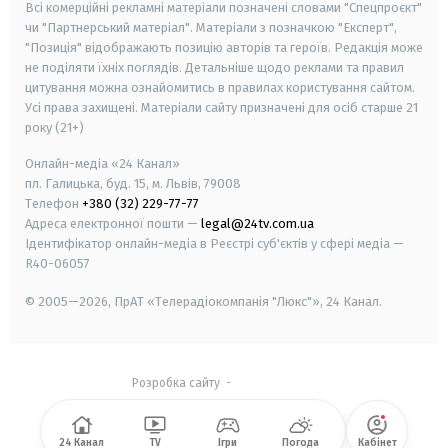
Всі комерційні рекламні матеріали позначені словами "Спецпроєкт"
чи "Партнерський матеріал". Матеріали з позначкою "Експерт",
"Позиція" відображають позицію авторів та героїв. Редакція може
не поділяти їхніх поглядів. Детальніше щодо реклами та правил
цитування можна ознайомитись в правилах користування сайтом.
Усі права захищені.
Матеріали сайту призначені для осіб старше
21
року (21+)
Онлайн-медіа «24 Канал»
пл. Галицька, буд. 15, м. Львів, 79008
Телефон
+380 (32) 229-77-77
Адреса електронної пошти —
legal@24tv.com.ua
Ідентифікатор онлайн-медіа в Реєстрі суб'єктів у сфері медіа —
R40-06057
© 2005—2026,
ПрАТ «Телерадіокомпанія "Люкс"», 24 Канал.
Розробка сайту
-
24 Канал
TV
Ігри
Погода
Кабінет