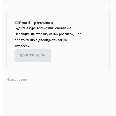
Email - розсилка
Будьте в курсі всіх новин і оновлень!
Перейдіть на сторінку наших розсилок, щоб
обрати ті, що відповідають вашим
інтересам.
ДО РОЗСИЛОК
Наші додатки:
android
apple
smart tv
samsung smart tv