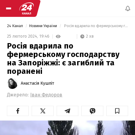
24 Канал
Новини України
 Росія вдарила по фермерському господарству на Запоріжжі: є загиблий та поранені 
2 хв
25 лютого 2024,
19:46
Росія вдарила по
фермерському господарству
на Запоріжжі: є загиблий та
поранені
Анастасія Кушпіт
Джерело:
Іван Федоров