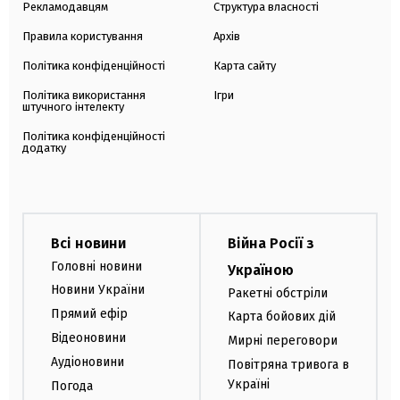
Рекламодавцям
Структура власності
Правила користування
Архів
Політика конфіденційності
Карта сайту
Політика використання
Ігри
штучного інтелекту
Політика конфіденційності
додатку
Всі новини
Війна Росії з
Головні новини
Україною
Новини України
Ракетні обстріли
Прямий ефір
Карта бойових дій
Відеоновини
Мирні переговори
Аудіоновини
Повітряна тривога в
Україні
Погода