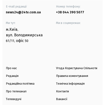
E-mail редакції
Номер телефону:
news24@24tv.com.ua
+38 044 390 5077
Ми тут:
Ми в соцмережах:
м.Київ
,
вул. Володимирська
офіс
61/11,
50
Про нас
Угода Користувача Спільноти
Редакція
Правила коментування
Редакційна політика
Технічна інформація
Про телеканал
Контакти
Телеведучі
Вакансії