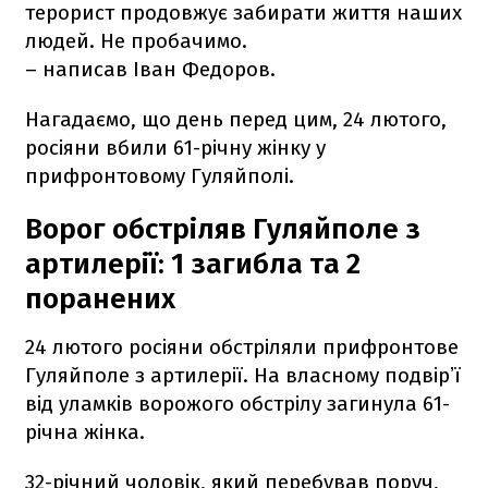
терорист продовжує забирати життя наших
людей. Не пробачимо.
– написав Іван Федоров.
Нагадаємо, що день перед цим, 24 лютого,
росіяни вбили 61-річну жінку у
прифронтовому Гуляйполі.
Ворог обстріляв Гуляйполе з
артилерії: 1 загибла та 2
поранених
24 лютого росіяни обстріляли прифронтове
Гуляйполе з артилерії. На власному подвірʼї
від уламків ворожого обстрілу загинула 61-
річна жінка.
32-річний чоловік, який перебував поруч,