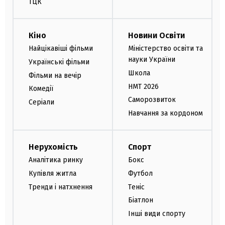
ТЦК
Кіно
Новини Освіти
Найцікавіші фільми
Міністерство освіти та
науки України
Українські фільми
Школа
Фільми на вечір
НМТ 2026
Комедії
Саморозвиток
Серіали
Навчання за кордоном
Нерухомість
Спорт
Аналітика ринку
Бокс
Купівля житла
Футбол
Тренди і натхнення
Теніс
Біатлон
Інші види спорту