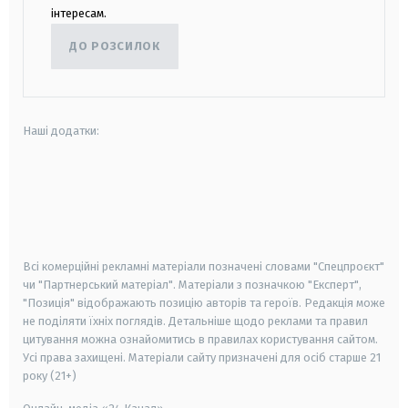
інтересам.
ДО РОЗСИЛОК
Наші додатки:
android
apple
smart tv
samsung smart tv
Всі комерційні рекламні матеріали позначені словами "Спецпроєкт"
чи "Партнерський матеріал". Матеріали з позначкою "Експерт",
"Позиція" відображають позицію авторів та героїв. Редакція може
не поділяти їхніх поглядів. Детальніше щодо реклами та правил
цитування можна ознайомитись в правилах користування сайтом.
Усі права захищені.
Матеріали сайту призначені для осіб старше
21
року (21+)