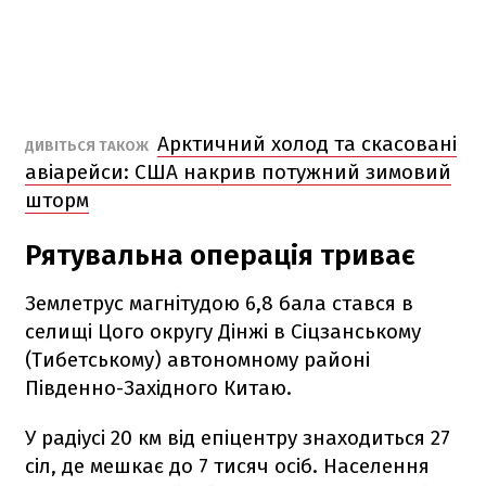
Арктичний холод та скасовані
ДИВІТЬСЯ ТАКОЖ
авіарейси: США накрив потужний зимовий
шторм
Рятувальна операція триває
Землетрус магнітудою 6,8 бала стався в
селищі Цого округу Дінжі в Сіцзанському
(Тибетському) автономному районі
Південно-Західного Китаю.
У радіусі 20 км від епіцентру знаходиться 27
сіл, де мешкає до 7 тисяч осіб. Населення