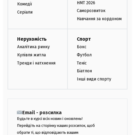
НМТ 2026
Комедії
Саморозвиток
Серіали
Навчання за кордоном
Нерухомість
Спорт
Аналітика ринку
Бокс
Купівля житла
Футбол
Тренди і натхнення
Теніс
Біатлон
Інші види спорту
Email - розсилка
Будьте в курсі всіх новин і оновлень!
Перейдіть на сторінку наших розсилок, щоб
обрати ті, що відповідають вашим