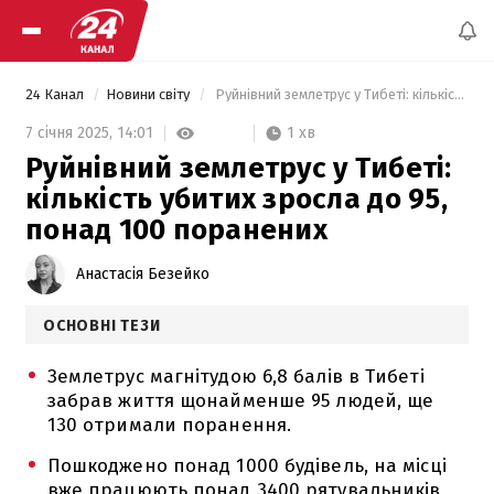
24 Канал
Новини світу
 Руйнівний землетрус у Тибеті: кількість убитих зросла до 95, понад 100 поранених 
1 хв
7 січня 2025,
14:01
Руйнівний землетрус у Тибеті:
кількість убитих зросла до 95,
понад 100 поранених
Анастасія Безейко
ОСНОВНІ ТЕЗИ
Землетрус магнітудою 6,8 балів в Тибеті
забрав життя щонайменше 95 людей, ще
130 отримали поранення.
Пошкоджено понад 1000 будівель, на місці
вже працюють понад 3400 рятувальників