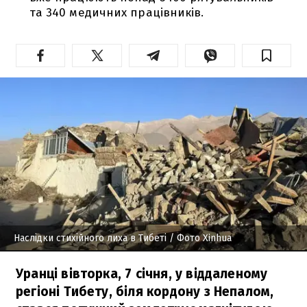
та 340 медичних працівників.
Наслідки стихійного лиха в Тибеті
/ Фото Xinhua
Уранці вівторка, 7 січня, у віддаленому
регіоні Тибету, біля кордону з Непалом,