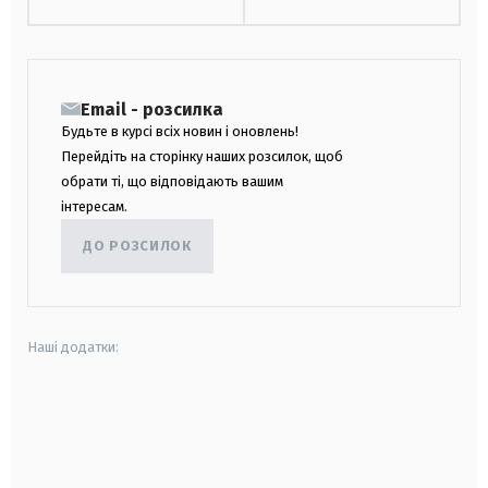
Email - розсилка
Будьте в курсі всіх новин і оновлень!
Перейдіть на сторінку наших розсилок, щоб
обрати ті, що відповідають вашим
інтересам.
ДО РОЗСИЛОК
Наші додатки:
android
apple
smart tv
samsung smart tv