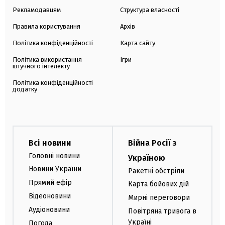
Рекламодавцям
Структура власності
Правила користування
Архів
Політика конфіденційності
Карта сайту
Політика використання
Ігри
штучного інтелекту
Політика конфіденційності
додатку
Всі новини
Війна Росії з
Головні новини
Україною
Новини України
Ракетні обстріли
Прямий ефір
Карта бойових дій
Відеоновини
Мирні переговори
Аудіоновини
Повітряна тривога в
Україні
Погода