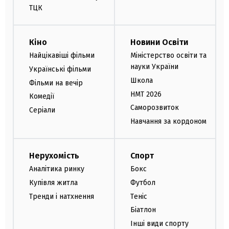
ТЦК
Кіно
Новини Освіти
Найцікавіші фільми
Міністерство освіти та
науки України
Українські фільми
Школа
Фільми на вечір
НМТ 2026
Комедії
Саморозвиток
Серіали
Навчання за кордоном
Нерухомість
Спорт
Аналітика ринку
Бокс
Купівля житла
Футбол
Тренди і натхнення
Теніс
Біатлон
Інші види спорту