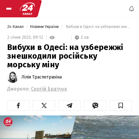
24 Канал
Новини України
 Вибухи в Одесі: на узбережжі знешкодили російську морську міну 
2 хв
2 січня 2023,
09:12
Вибухи в Одесі: на узбережжі
знешкодили російську
морську міну
Лілія Траспетрихіна
Джерело:
Сергій Братчук