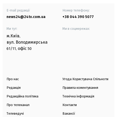
E-mail редакції
Номер телефону:
news24@24tv.com.ua
+38 044 390 5077
Ми тут:
Ми в соцмережах:
м.Київ
,
вул. Володимирська
офіс
61/11,
50
Про нас
Угода Користувача Спільноти
Редакція
Правила коментування
Редакційна політика
Технічна інформація
Про телеканал
Контакти
Телеведучі
Вакансії