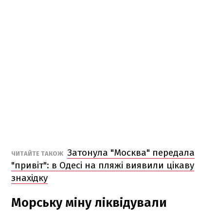
Затонула "Москва" передала
ЧИТАЙТЕ ТАКОЖ
"привіт": в Одесі на пляжі виявили цікаву
знахідку
Морську міну ліквідували