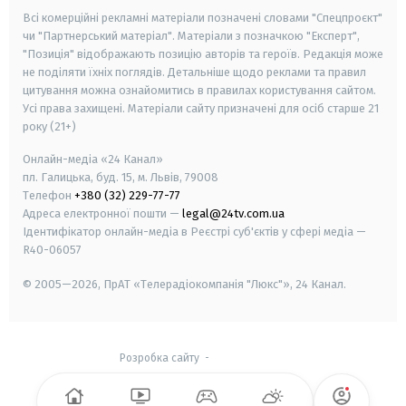
Всі комерційні рекламні матеріали позначені словами "Спецпроєкт"
чи "Партнерський матеріал". Матеріали з позначкою "Експерт",
"Позиція" відображають позицію авторів та героїв. Редакція може
не поділяти їхніх поглядів. Детальніше щодо реклами та правил
цитування можна ознайомитись в правилах користування сайтом.
Усі права захищені.
Матеріали сайту призначені для осіб старше
21
року (21+)
Онлайн-медіа «24 Канал»
пл. Галицька, буд. 15, м. Львів, 79008
Телефон
+380 (32) 229-77-77
Адреса електронної пошти —
legal@24tv.com.ua
Ідентифікатор онлайн-медіа в Реєстрі суб'єктів у сфері медіа —
R40-06057
© 2005—2026,
ПрАТ «Телерадіокомпанія "Люкс"», 24 Канал.
Розробка сайту
-