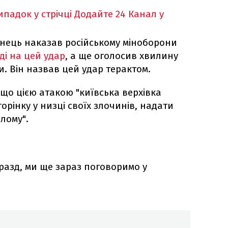
падок у стрічці
Додайте 24 Канал у
нець наказав російському міноборони
ді на цей удар
, а ще оголосив хвилину
и. Він назвав цей удар терактом.
що цією атакою "київська верхівка
орінку у низці своїх злочинів, надати
ілому".
Гаразд, ми ще зараз поговоримо у