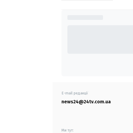
E-mail редакції
news24@24tv.com.ua
Ми тут: