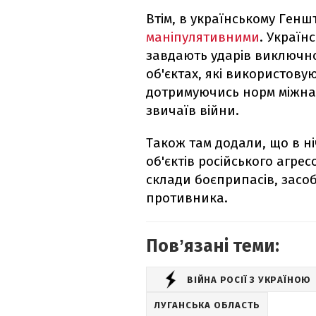
Втім, в українському Ген
маніпулятивними
. Україн
завдають ударів виключно 
об'єктах, які використовую
дотримуючись норм міжнар
звичаїв війни.
Також там додали, що в ні
об'єктів російського агре
склади боєприпасів, засо
противника.
Повʼязані теми:
ВІЙНА РОСІЇ З УКРАЇНОЮ
ЛУГАНСЬКА ОБЛАСТЬ