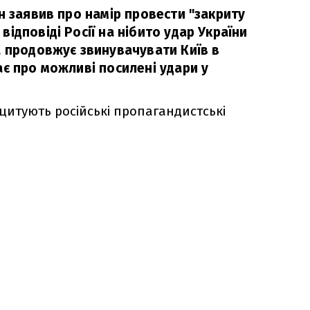
н заявив про намір провести "закриту
ідповіді Росії на нібито удар України
а продовжує звинувачувати Київ в
ає про можливі посилені удари у
цитують російські пропагандистські