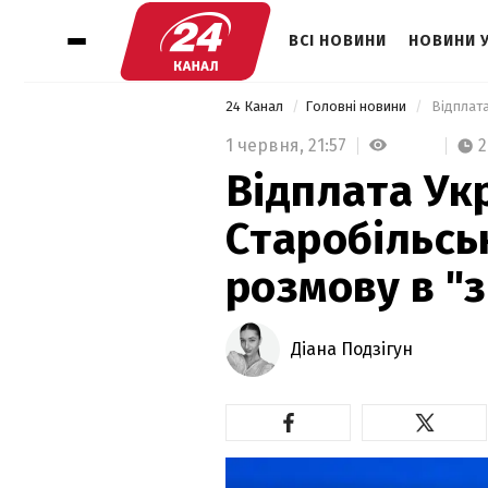
ВСІ НОВИНИ
НОВИНИ 
24 Канал
Головні новини
1 червня,
21:57
2
Відплата Укр
Старобільсь
розмову в "
Діана Подзігун