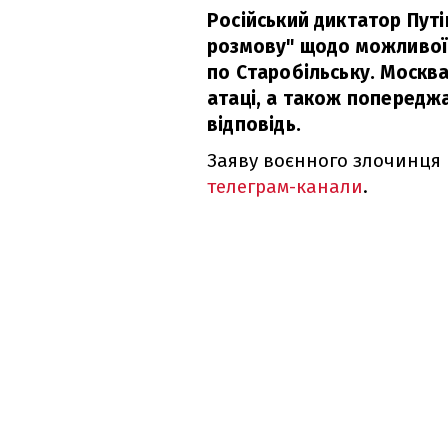
Російський диктатор Путі
розмову" щодо можливої в
по Старобільську. Москв
атаці, а також попередж
відповідь.
Заяву воєнного злочинця 
телеграм-канали
.