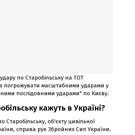
удару по Старобільську на ТОТ
а погрожувати масштабними ударами у
емними послідовними ударами" по Києву.
обільську кажуть в Україні?
о Старобільську, об'єкту цивільної
раїни, справа рук Збройних Сил України.