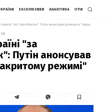
УКРАЇНИ
ЕКСКЛЮЗИВИ
АНАЛІТИКА
ІГРИ
 Відплата Україні "за Старобільськ": Путін анонсував розмову в "закритому режимі" 
 хв
аїні "за
к": Путін анонсував
закритому режимі"