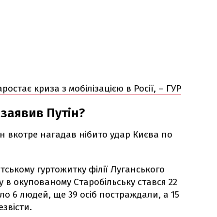
ростає криза з мобілізацією в Росії, – ГУР
 заявив Путін?
ін вкотре нагадав нібито удар Києва по
тському гуртожитку філії Луганського
у в окупованому Старобільську стався 22
ло 6 людей, ще 39 осіб постраждали, а 15
звісти.