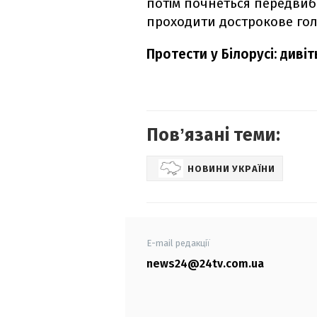
потім почнеться передвибо
проходити дострокове го
Протести у Білорусі: диві
Повʼязані теми:
НОВИНИ УКРАЇНИ
E-mail редакції
news24@24tv.com.ua