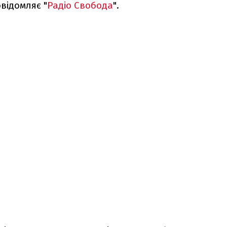
овідомляє "
Радіо Свобода
".