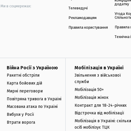
конфіден
додатку
Ми в соцмережах:
Телеведучі
Угода Ко
Спільнот
Рекламодавцям
Правила 
Правила користування
Технічна
Війна Росії з Україною
Мобілізація в Україні
Ракетні обстріли
Звільнення з військової
служби
Карта бойових дій
Мобілізація 50+
Мирні переговори
Мобілізація жінок
Повітряна тривога в Україні
Контракт для 18-24-річних
Масована атака по Україні
Відстрочка від мобілізації
Вибухи у Росії
Мобілізація в Україні: скільк
Втрати ворога
осіб мобілізує ТЦК