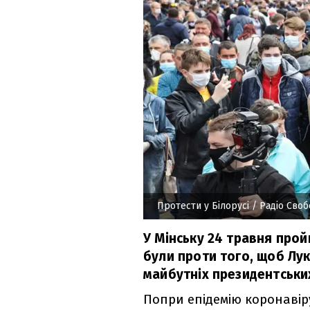
Протести у Білорусі
/ Радіо Своб
У Мінську 24 травня про
були проти того, щоб Лу
майбутніх президентськи
Попри епідемію коронавіру