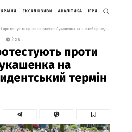
УКРАЇНИ
ЕКСКЛЮЗИВИ
АНАЛІТИКА
ІГРИ
 У Білорусі протестують проти висунення Лукашенка на шостий президентський термін 
2 хв
протестують проти
Лукашенка на
идентський термін