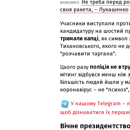
Не треба перед ро
ВАЖЛИВО
своя ракета, – Лукашенко
Учасники виступали прот
кандидатуру на шостий пр
тримали капці
, як символ
Тихановського, якого не д
"розчавити таргана".
Цього разу
поліція не втр
мітинг відбувся менш ніж 
Більшість людей йшли у м
коронавірус – не "психоз"
У нашому Telegram – 
щоб дізнаватися їх перш
Вічне президентство