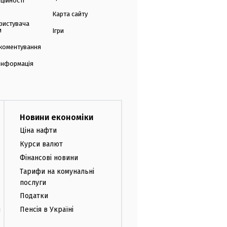
ційності
Карта сайту
ристувача
и
Ігри
коментування
 інформація
Новини економіки
Ціна нафти
Курси валют
Фінансові новини
Тарифи на комунальні
послуги
Податки
и
Пенсія в Україні