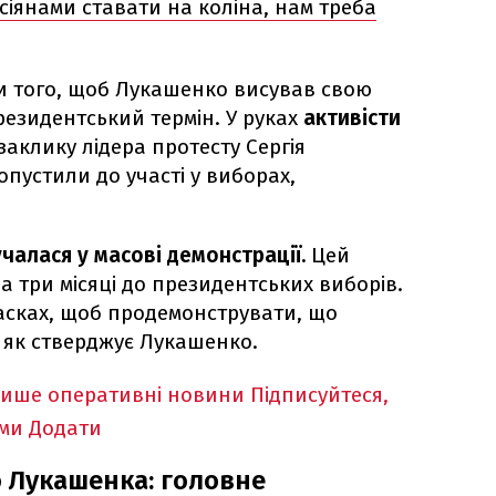
сіянами ставати на коліна, нам треба
и того, щоб Лукашенко висував свою
езидентський термін. У руках
активісти
 заклику лідера протесту Сергія
опустили до участі у виборах,
учалася у масові демонстрації.
Цей
за три місяці до президентських виборів.
асках, щоб продемонструвати, що
, як стверджує Лукашенко.
лише оперативні новини
Підписуйтеся,
ими
Додати
 Лукашенка: головне