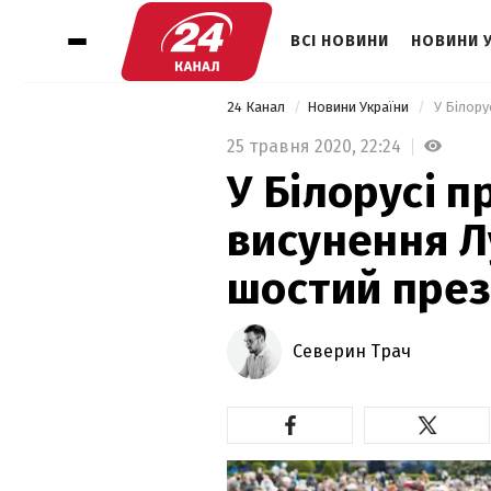
ВСІ НОВИНИ
НОВИНИ 
24 Канал
Новини України
25 травня 2020,
22:24
У Білорусі 
висунення 
шостий през
Северин Трач