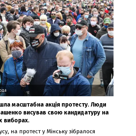
ода
йшла масштабна акція протесту. Люди
кашенко висував свою кандидатуру на
х виборах.
су, на протест у Мінську зібралося