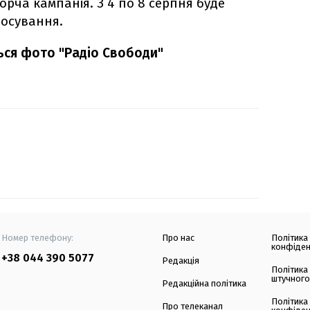
рча кампанія. З 4 по 8 серпня буде
лосування.
ться фото "Радіо Свободи"
Номер телефону:
Про нас
Політика
конфіден
+38 044 390 5077
Редакція
Політика
штучного
Редакційна політика
Політика
Про телеканал