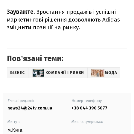
Зауважте
. Зростання продажів і успішні
маркетингові рішення дозволяють Adidas
зміцнити позиції на ринку.
Повʼязані теми:
БІЗНЕС
КОМПАНІЇ І РИНКИ
МОДА
E-mail редакції
Номер телефону:
news24@24tv.com.ua
+38 044 390 5077
Ми тут:
Ми в соцмережах:
м.Київ
,