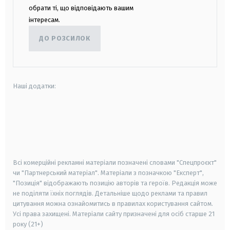
обрати ті, що відповідають вашим
інтересам.
ДО РОЗСИЛОК
Наші додатки:
android
apple
smart tv
samsung smart tv
Всі комерційні рекламні матеріали позначені словами "Спецпроєкт"
чи "Партнерський матеріал". Матеріали з позначкою "Експерт",
"Позиція" відображають позицію авторів та героїв. Редакція може
не поділяти їхніх поглядів. Детальніше щодо реклами та правил
цитування можна ознайомитись в правилах користування сайтом.
Усі права захищені.
Матеріали сайту призначені для осіб старше
21
року (21+)