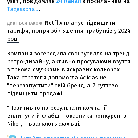
узяті, повідомляє
24 Канал
з посиланням на
Tagesschau
.
Netflix планує підвищити
ДИВІТЬСЯ ТАКОЖ
тарифи, попри збільшення прибутків у 2024
році
Компанія зосередила свої зусилля на тренді
ретро-дизайну, активно просуваючи взуття
з трьома смужками в яскравих кольорах.
Така стратегія допомогла Adidas не
"перезапустити" свій бренд, а й суттєво
підвищити продажі.
"Позитивно на результати компанії
вплинули й слабші показники конкурента
Nike", – вважають фахівці.