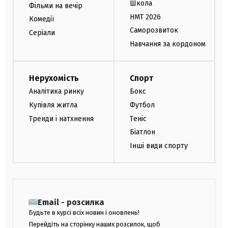
Школа
Фільми на вечір
НМТ 2026
Комедії
Саморозвиток
Серіали
Навчання за кордоном
Нерухомість
Спорт
Аналітика ринку
Бокс
Купівля житла
Футбол
Тренди і натхнення
Теніс
Біатлон
Інші види спорту
Email - розсилка
Будьте в курсі всіх новин і оновлень!
Перейдіть на сторінку наших розсилок, щоб