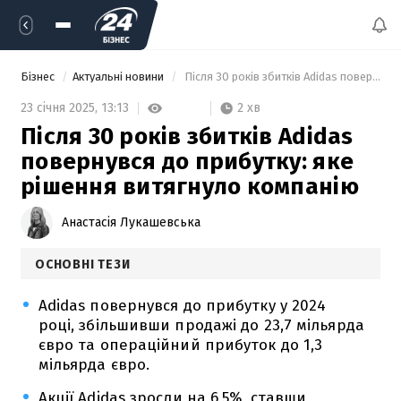
Бізнес
Актуальні новини
 Після 30 років збитків Adidas повернувся до прибутку: яке рішення витягнуло компанію 
2 хв
23 січня 2025,
13:13
Після 30 років збитків Adidas
повернувся до прибутку: яке
рішення витягнуло компанію
Анастасія Лукашевська
ОСНОВНІ ТЕЗИ
Adidas повернувся до прибутку у 2024
році, збільшивши продажі до 23,7 мільярда
євро та операційний прибуток до 1,3
мільярда євро.
Акції Adidas зросли на 6,5%, ставши