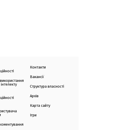
Контакти
ційності
Вакансії
 використання
 інтелекту
Структура власності
Архів
ційності
Карта сайту
ристувача
и
Ігри
коментування