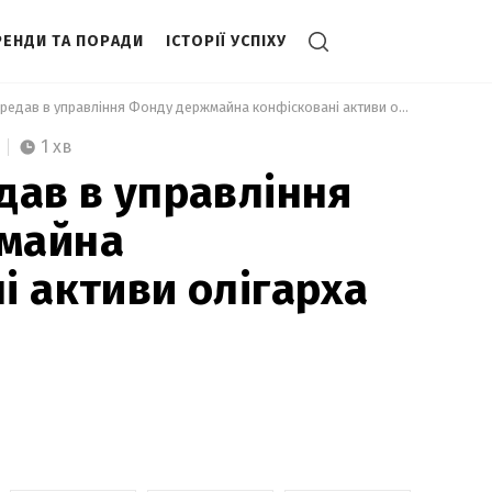
РЕНДИ ТА ПОРАДИ
ІСТОРІЇ УСПІХУ
 Кабмін передав в управління Фонду держмайна конфісковані активи олігарха Шелкова 
1 хв
дав в управління
майна
і активи олігарха