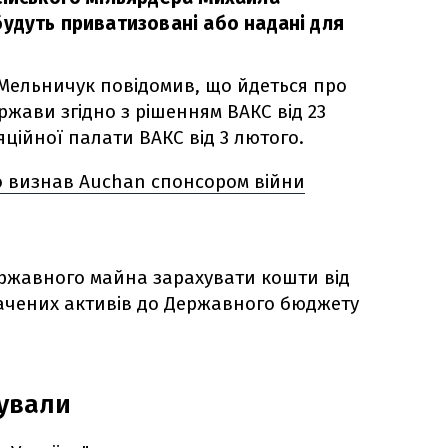
будуть приватизовані або надані для
Мельничук повідомив, що йдеться про
ержави згідно з рішенням ВАКС від 23
ційної палати ВАКС від 3 лютого.
о визнав Auchan спонсором війни
ржавного майна зарахувати кошти від
ачених активів до Державного бюджету
кували