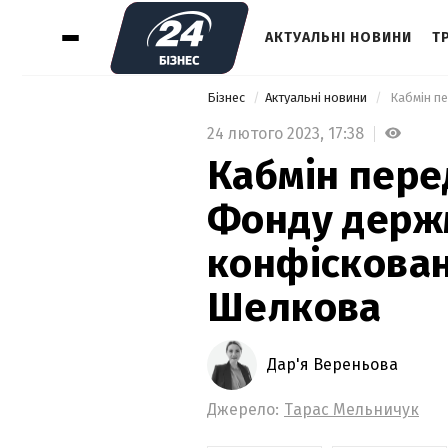
АКТУАЛЬНІ НОВИНИ
Т
Бізнес
Актуальні новини
24 лютого 2023,
17:38
Кабмін пере
Фонду держ
конфіскован
Шелкова
Дар'я Вереньова
Джерело:
Тарас Мельничук