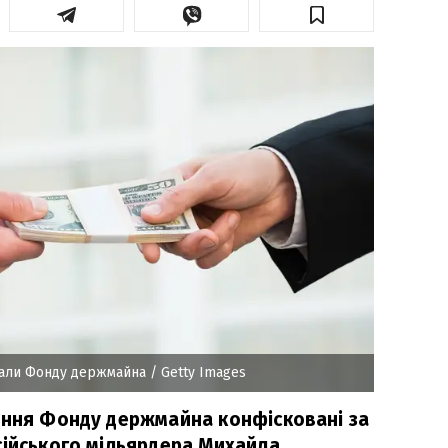
дали Фонду держмайна
/ Getty Images
іння Фонду держмайна конфісковані за
сійського мільярдера Михайла