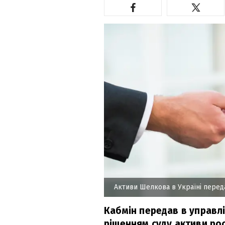
Активи Шелкова в Україні пере
Кабмін передав в управл
рішенням суду активи ро