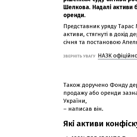
Шелкова. Надалі активи 
оренди.
Представник уряду Тарас 
активи, стягнуті в дохід д
січня та постановою Апеля
НАЗК офіційн
ЗВЕРНІТЬ УВАГУ
Також доручено Фонду де
продажу або оренди зазн
України,
– написав він.
Які активи конфіс