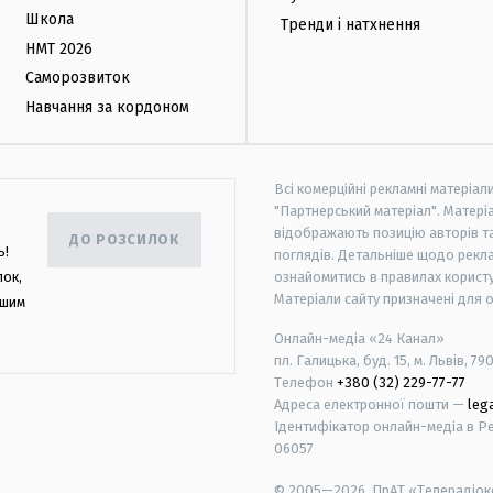
Школа
Тренди і натхнення
НМТ 2026
Саморозвиток
Навчання за кордоном
Всі комерційні рекламні матеріал
"Партнерський матеріал". Матеріа
відображають позицію авторів та 
ДО РОЗСИЛОК
ь!
поглядів. Детальніше щодо рекл
лок,
ознайомитись в правилах користу
Матеріали сайту призначені для 
ашим
Онлайн-медіа «24 Канал»
пл. Галицька, буд. 15, м. Львів, 79
Телефон
+380 (32) 229-77-77
Адреса електронної пошти —
leg
Ідентифікатор онлайн-медіа в Реє
06057
© 2005—2026,
ПрАТ «Телерадіоко