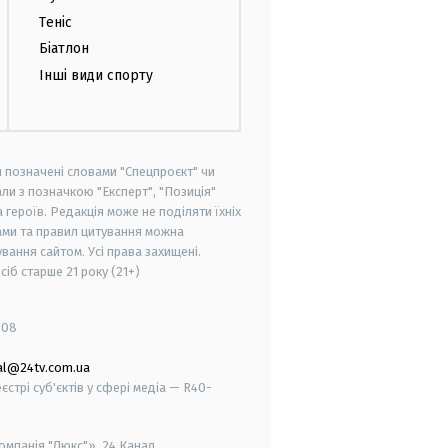
Теніс
Біатлон
Інші види спорту
и позначені словами "Спецпроєкт" чи
ли з позначкою "Експерт", "Позиція"
героїв. Редакція може не поділяти їхніх
ами та правил цитування можна
вання сайтом. Усі права захищені.
осіб старше
21 року (21+)
008
al@24tv.com.ua
стрі суб'єктів у сфері медіа — R40-
мпанія "Люкс"», 24 Канал.