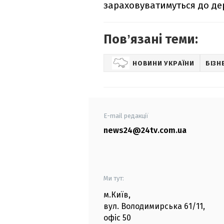
зараховуватимуться до д
Повʼязані теми:
НОВИНИ УКРАЇНИ
БІЗН
E-mail редакції
news24@24tv.com.ua
Ми тут:
м.Київ
,
вул. Володимирська
61/11,
офіс
50