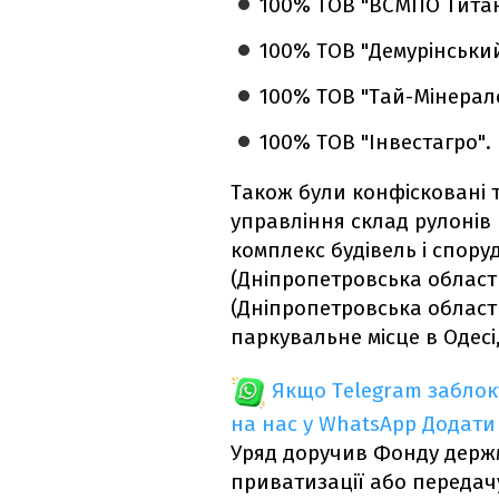
100% ТОВ "ВСМПО Титан 
100% ТОВ "Демурінський
100% ТОВ "Тай-Мінералс"
100% ТОВ "Інвестагро"‎.
Також були конфісковані 
управління склад рулонів 
комплекс будівель і споруд
(Дніпропетровська область
(Дніпропетровська область
паркувальне місце в Одесі
Якщо Telegram забло
на нас у WhatsApp
Додати
Уряд доручив Фонду держ
приватизації або передачу