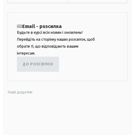
Email - розсилка
Будьте в курсі всіх новин і оновлень!
Перейдіть на сторінку наших розсилок, щоб
обрати ті, що відповідають вашим
інтересам.
ДО РОЗСИЛОК
Наші додатки:
android
apple
smart tv
samsung smart tv