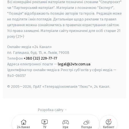
Всі комерційні рекламні матеріали позначені словами "Спецпроєкт"
чи "Партнерський матеріал". Матеріали з позначкою "Експерт",
"Позиція" відображають позицію авторів та героїв. Редакція може
не поділяти їхніх поглядів. Детальніше щодо реклами та правил
цитування можна ознайомитись в правилах користування сайтом.
Усі права захищені.
Матеріали сайту призначені для осіб старше
21
року (21+)
Онлайн-медіа «24 Канал»
пл. Галицька, буд. 15, м. Львів, 79008
Телефон
+380 (32) 229-77-77
Адреса електронної пошти —
legal@24tv.com.ua
Ідентифікатор онлайн-медіа в Реєстрі суб'єктів у сфері медіа —
R40-06057
© 2005—2026,
ПрАТ «Телерадіокомпанія "Люкс"», 24 Канал.
Розробка сайту
-
24 Канал
TV
Ігри
Погода
Кабінет