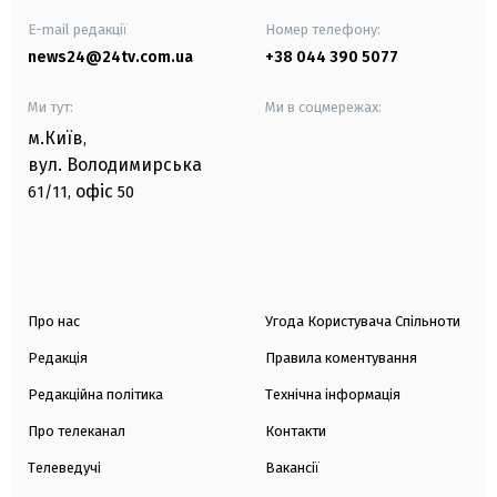
E-mail редакції
Номер телефону:
news24@24tv.com.ua
+38 044 390 5077
Ми тут:
Ми в соцмережах:
м.Київ
,
вул. Володимирська
офіс
61/11,
50
Про нас
Угода Користувача Спільноти
Редакція
Правила коментування
Редакційна політика
Технічна інформація
Про телеканал
Контакти
Телеведучі
Вакансії