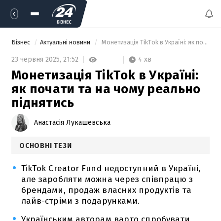
Бізнес
Актуальні новини
 Монетизація TikTok в Україні: як почати та на чому реально піднятись 
4 хв
23 червня 2025,
21:52
Монетизація TikTok в Україні:
як почати та на чому реально
піднятись
Анастасія Лукашевська
ОСНОВНІ ТЕЗИ
TikTok Creator Fund недоступний в Україні,
але заробляти можна через співпрацю з
брендами, продаж власних продуктів та
лайв-стріми з подарунками.
Українським авторам варто спробувати