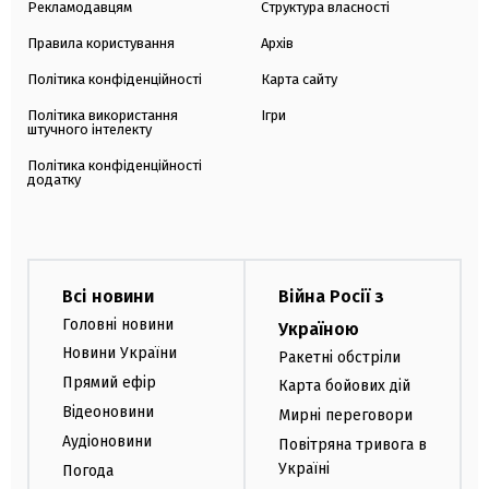
Рекламодавцям
Структура власності
Правила користування
Архів
Політика конфіденційності
Карта сайту
Політика використання
Ігри
штучного інтелекту
Політика конфіденційності
додатку
Всі новини
Війна Росії з
Головні новини
Україною
Новини України
Ракетні обстріли
Прямий ефір
Карта бойових дій
Відеоновини
Мирні переговори
Аудіоновини
Повітряна тривога в
Україні
Погода