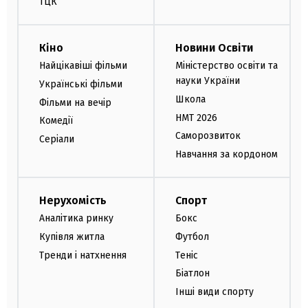
ТЦК
Кіно
Новини Освіти
Найцікавіші фільми
Міністерство освіти та
науки України
Українські фільми
Школа
Фільми на вечір
НМТ 2026
Комедії
Саморозвиток
Серіали
Навчання за кордоном
Нерухомість
Спорт
Аналітика ринку
Бокс
Купівля житла
Футбол
Тренди і натхнення
Теніс
Біатлон
Інші види спорту