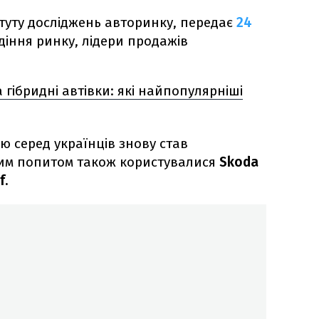
туту досліджень авторинку, передає
24
іння ринку, лідери продажів
а гібридні автівки: які найпопулярніші
 серед українців знову став
м попитом також користувалися
Skoda
f.