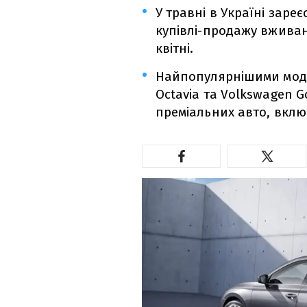
У травні в Україні заре
купівлі-продажу вживани
квітні.
Найпопулярнішими моде
Octavia та Volkswagen G
преміальних авто, вклю