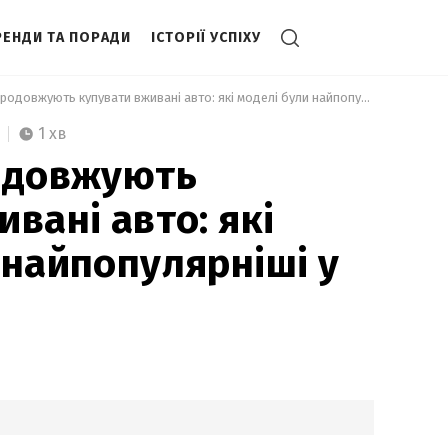
РЕНДИ ТА ПОРАДИ
ІСТОРІЇ УСПІХУ
 Українці продовжують купувати вживані авто: які моделі були найпопулярніші у травні 
1 хв
одовжують
вані авто: які
 найпопулярніші у