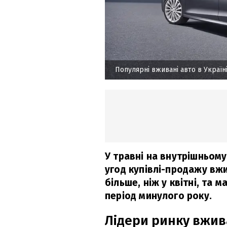
Популярні вживані авто в Україн
У травні на внутрішньом
угод купівлі-продажу вж
більше, ніж у квітні, та 
період минулого року.
Лідери ринку вжив