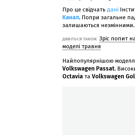
Про це свідчать
дані
Інсти
Канал
.
Попри загальне пад
залишаються незмінними.
Зріс попит н
ДИВІТЬСЯ ТАКОЖ
моделі травня
Найпопулярнішою моделлю
Volkswagen Passat.
Високи
Octavia
та
Volkswagen Gol