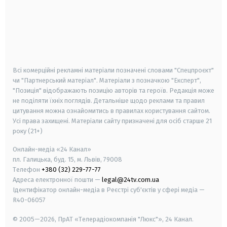
android
apple
smart tv
samsung smart tv
Всі комерційні рекламні матеріали позначені словами "Спецпроєкт"
чи "Партнерський матеріал". Матеріали з позначкою "Експерт",
"Позиція" відображають позицію авторів та героїв. Редакція може
не поділяти їхніх поглядів. Детальніше щодо реклами та правил
цитування можна ознайомитись в правилах користування сайтом.
Усі права захищені.
Матеріали сайту призначені для осіб старше
21
року (21+)
Онлайн-медіа «24 Канал»
пл. Галицька, буд. 15, м. Львів, 79008
Телефон
+380 (32) 229-77-77
Адреса електронної пошти —
legal@24tv.com.ua
Ідентифікатор онлайн-медіа в Реєстрі суб'єктів у сфері медіа —
R40-06057
© 2005—2026,
ПрАТ «Телерадіокомпанія "Люкс"», 24 Канал.