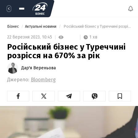
Бізнес
Актуальні новини
 Російський бізнес у Туреччині розрісся на 670% за рік 
1 хв
22 березня 2023,
10:45
Російський бізнес у Туреччині
розрісся на 670% за рік
Дар'я Вереньова
Джерело:
Bloomberg