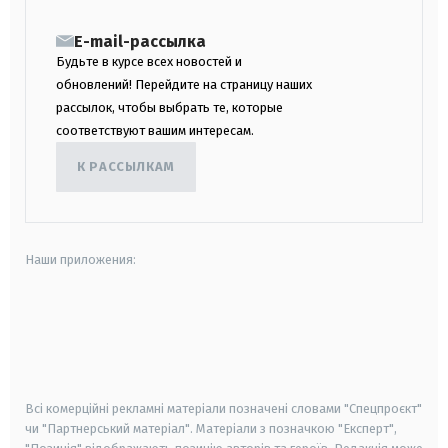
E-mail-рассылка
Будьте в курсе всех новостей и
обновлений! Перейдите на страницу наших
рассылок, чтобы выбрать те, которые
соответствуют вашим интересам.
К РАССЫЛКАМ
Наши приложения:
android
apple
smart tv
samsung smart tv
Всі комерційні рекламні матеріали позначені словами "Спецпроєкт"
чи "Партнерський матеріал". Матеріали з позначкою "Експерт",