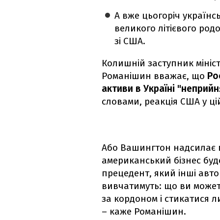
А вже цьогоріч українс
великого літієвого род
зі США.
Колишній заступник мініс
Романішин вважає, що
Рос
активи в Україні "неприй
словами, реакція США у ці
Або Вашингтон надсилає 
американський бізнес буд
прецедент, який інші авт
вивчатимуть: що ви можете
за кордоном і стикатися 
– каже Романішин.