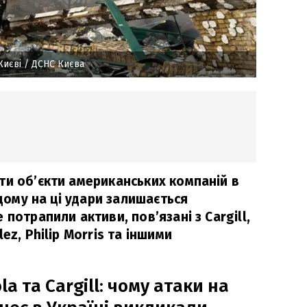
Києві
/ ДСНС Києва
ти об’єкти американських компаній в
 дому на ці удари залишається
потрапили активи, пов’язані з Cargill,
ez, Philip Morris та іншими
la та Cargill: чому атаки на