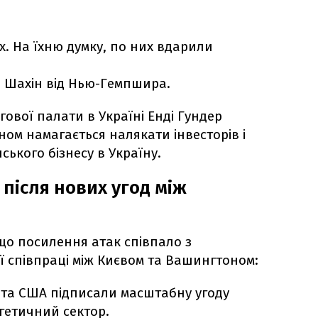
х. На їхню думку, по них вдарили
 Шахін від Нью-Гемпшира.
ової палати в Україні Енді Гундер
ном намагається налякати інвесторів і
ького бізнесу в Україну.
після нових угод між
 що посилення атак співпало з
 співпраці між Києвом та Вашингтоном:
 та США підписали масштабну угоду
гетичний сектор.