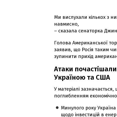
Ми вислухали кількох з ни
навмисно,
– сказала сенаторка Джин
Голова Американської торг
заявив, що Росія таким чи
зупинити прихід американс
Атаки почастішали 
Україною та США
У матеріалі зазначається,
поглибленням економічної
Минулого року Україна
щодо інвестицій в енер