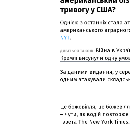
американський біз
тривогу у США?
Однією з останніх стала а
американського аграрного 
NYT
.
Війна в Украї
ДИВІТЬСЯ ТАКОЖ
Кремлі висунули одну умо
За даними видання, у сере
одним атакували складськ
Це божевілля, це божевілл
– чути, як водій повторює
газета The New York Times.