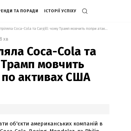
РЕНДИ ТА ПОРАДИ
ІСТОРІЇ УСПІХУ
 Росія обстріляла Coca-Cola та Cargill: чому Трамп мовчить попри атаки по активах США 
8 хв
ляла Coca-Cola та
у Трамп мовчить
 по активах США
ати об'єкти американських компаній в