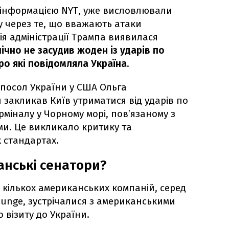
а інформацією NYT, уже висловлювали
 через те, що вважають атаки
я адміністрації Трампа виявилася
лічно не засудив жоден із ударів по
ро які повідомляла Україна.
 посол України у США Ольга
акликав Київ утриматися від ударів по
міналу у Чорному морі, пов’язаному з
и. Це викликало критику та
 стандартах.
нські сенатори?
кількох американських компаній, серед
а Bunge, зустрічалися з американськими
 візиту до України.