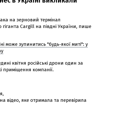
нес в Україні викликали
така на зерновий термінал
гіганта Cargill на півдні України, пише
ні може зупинитись "будь-якої миті": у
ву
дині квітня російські дрони один за
і приміщення компанії.
я,
 на відео, яке отримала та перевірила