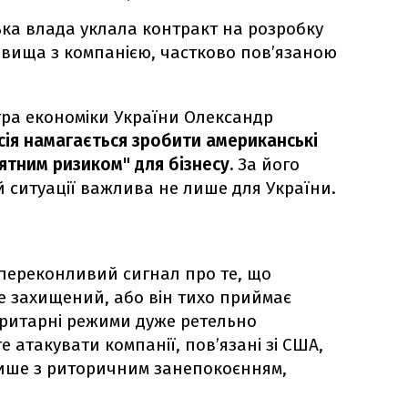
ька влада уклала контракт на розробку
овища з компанією, частково пов’язаною
тра економіки України Олександр
ія намагається зробити американські
нятним ризиком" для бізнесу.
За його
й ситуації важлива не лише для України.
переконливий сигнал про те, що
е захищений, або він тихо приймає
оритарні режими дуже ретельно
 атакувати компанії, пов’язані зі США,
лише з риторичним занепокоєнням,