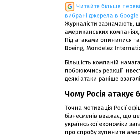
Читайте більше перев
вибрані джерела в Google
Журналісти зазначають, що
американських компаніях, 
Під атаками опинилися так
Boeing, Mondelez Internatio
Більшість компаній намаг
побоюючись реакції інвес
деякі атаки раніше взагал
Чому Росія атакує 
Точна мотивація Росії офі
бізнесменів вважає, що ц
української економіки заг
про спробу зупинити амери