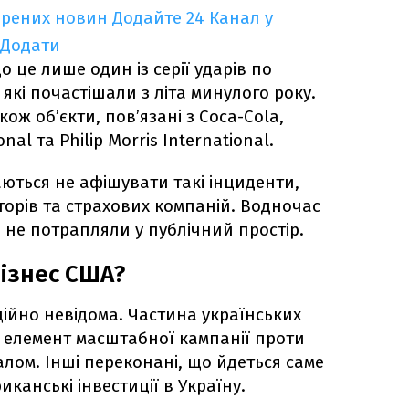
ірених новин
Додайте 24 Канал у
Додати
 це лише один із серії ударів по
які почастішали з літа минулого року.
ож об’єкти, пов’язані з Coca-Cola,
nal та Philip Morris International.
аються не афішувати такі інциденти,
торів та страхових компаній. Водночас
і не потрапляли у публічний простір.
бізнес США?
ційно невідома. Частина українських
е елемент масштабної кампанії проти
алом. Інші переконані, що йдеться саме
канські інвестиції в Україну.