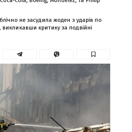
 Coca-Cola, Boeing, Mondelez, та Philip
блічно не засудила жоден з ударів по
, викликавши критику за подвійні