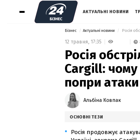
АКТУАЛЬНІ НОВИНИ
Т
Бізнес
Актуальні новини
12 травня,
17:35
Росія обстрі
Cargill: чом
попри атаки
Альбіна Ковпак
ОСНОВНІ ТЕЗИ
Росія продовжує атакув