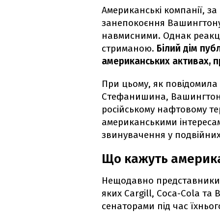
Американські компанії, з
занепокоєння Вашингтону
навмисними. Однак реакці
стриманою.
Білий дім пуб
американських активах, п
При цьому, як повідомила
Стефанишина, Вашингтон з
російському нафтовому тер
американськими інтересам
звинувачення у подвійних
Що кажуть америка
Нещодавно представники 
яких Cargill, Coca-Cola т
сенаторами під час їхнього