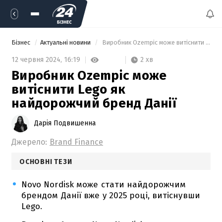
Бізнес
Актуальні новини
 Виробник Ozempic може витіснити Lego як найдорожчий бренд Данії 
2 хв
12 червня 2024,
16:19
Виробник Ozempic може
витіснити Lego як
найдорожчий бренд Данії
Дарія Подвишенна
Джерело:
Brand Finance
ОСНОВНІ ТЕЗИ
Novo Nordisk може стати найдорожчим
брендом Данії вже у 2025 році, витіснувши
Lego.