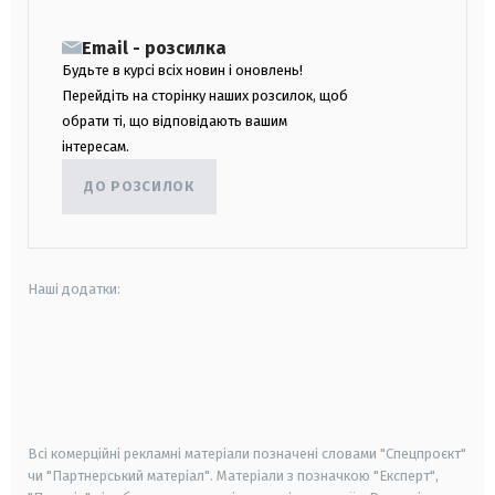
Email - розсилка
Будьте в курсі всіх новин і оновлень!
Перейдіть на сторінку наших розсилок, щоб
обрати ті, що відповідають вашим
інтересам.
ДО РОЗСИЛОК
Наші додатки:
android
apple
smart tv
samsung smart tv
Всі комерційні рекламні матеріали позначені словами "Спецпроєкт"
чи "Партнерський матеріал". Матеріали з позначкою "Експерт",