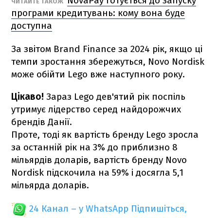
NovaPay готується до запуску
ЧИТАЙТЕ ТАКОЖ
програми кредитувань: кому вона буде
доступна
За звітом Brand Finance за 2024 рік, якщо ці
темпи зростання збережуться, Novo Nordisk
може обійти Lego вже наступного року.
Цікаво!
Зараз Lego дев'ятий рік поспіль
утримує лідерство серед найдорожчих
брендів Данії.
Проте, тоді як вартість бренду Lego зросла
за останній рік на 3% до приблизно 8
мільярдів доларів, вартість бренду Novo
Nordisk підскочила на 59% і досягла 5,1
мільярда доларів.
24 Канал – у WhatsApp
Підпишіться,