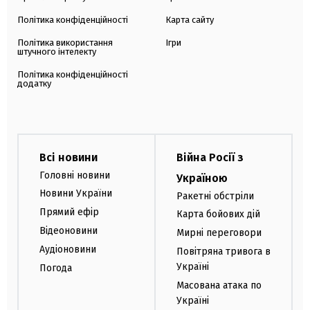
Політика конфіденційності
Карта сайту
Політика використання
Ігри
штучного інтелекту
Політика конфіденційності
додатку
Всі новини
Війна Росії з
Головні новини
Україною
Новини України
Ракетні обстріли
Прямий ефір
Карта бойових дій
Відеоновини
Мирні переговори
Аудіоновини
Повітряна тривога в
Україні
Погода
Масована атака по
Україні