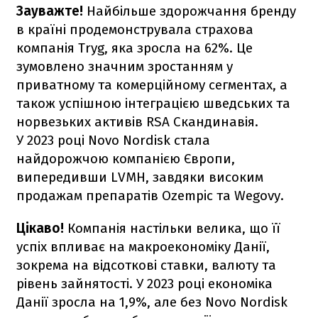
Зауважте!
Найбільше здорожчання бренду
в країні продемонструвала страхова
компанія Tryg, яка зросла на 62%. Це
зумовлено значним зростанням у
приватному та комерційному сегментах, а
також успішною інтеграцією шведських та
норвезьких активів RSA Скандинавія.
У 2023 році Novo Nordisk стала
найдорожчою компанією Європи,
випередивши LVMH, завдяки високим
продажам препаратів Ozempic та Wegovy.
Цікаво!
Компанія настільки велика, що її
успіх впливає на макроекономіку Данії,
зокрема на відсоткові ставки, валюту та
рівень зайнятості. У 2023 році економіка
Данії зросла на 1,9%, але без Novo Nordisk