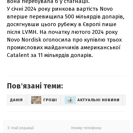
вона перебувала б у стагнації.
У січні 2024 року ринкова вартість Novo
вперше перевищила 500 мільярдів доларів,
досягнувши цього рубежу в Європі лише
після LVMH. На початку лютого 2024 року
Novo Nordisk оголосила про купівлю трьох
промислових майданчиків американської
Catalent за 11 мільярдів доларів.
Повʼязані теми:
ДАНІЯ
ГРОШІ
АКТУАЛЬНІ НОВИНИ
БІ
E-mail редакції
Номер телефону: