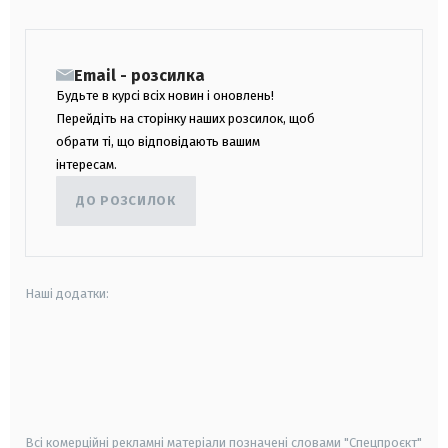
Email - розсилка
Будьте в курсі всіх новин і оновлень!
Перейдіть на сторінку наших розсилок, щоб
обрати ті, що відповідають вашим
інтересам.
ДО РОЗСИЛОК
Наші додатки:
android
apple
smart tv
samsung smart tv
Всі комерційні рекламні матеріали позначені словами "Спецпроєкт"