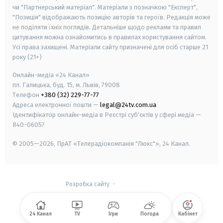
чи "Партнерський матеріал". Матеріали з позначкою "Експерт",
"Позиція" відображають позицію авторів та героїв. Редакція може
не поділяти їхніх поглядів. Детальніше щодо реклами та правил
цитування можна ознайомитись в правилах користування сайтом.
Усі права захищені.
Матеріали сайту призначені для осіб старше
21
року (21+)
Онлайн-медіа «24 Канал»
пл. Галицька, буд. 15, м. Львів, 79008
Телефон
+380 (32) 229-77-77
Адреса електронної пошти —
legal@24tv.com.ua
Ідентифікатор онлайн-медіа в Реєстрі суб'єктів у сфері медіа —
R40-06057
© 2005—2026,
ПрАТ «Телерадіокомпанія "Люкс"», 24 Канал.
Розробка сайту
-
24 Канал
TV
Ігри
Погода
Кабінет