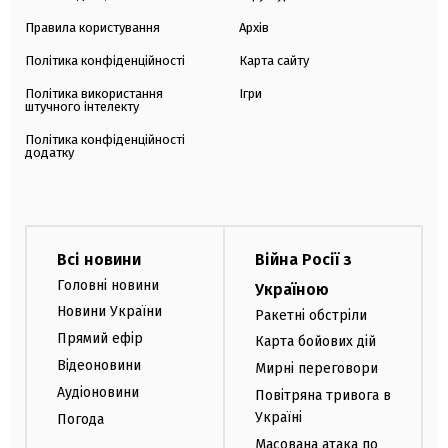
Правила користування
Архів
Політика конфіденційності
Карта сайту
Політика використання
Ігри
штучного інтелекту
Політика конфіденційності
додатку
Всі новини
Війна Росії з
Головні новини
Україною
Новини України
Ракетні обстріли
Прямий ефір
Карта бойових дій
Відеоновини
Мирні переговори
Аудіоновини
Повітряна тривога в
Україні
Погода
Масована атака по