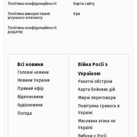
Політика конфіденційності
Карта сайту
Політика використання
Ігри
штучного інтелекту
Політика конфіденційності
додатку
Всі новини
Війна Росії з
Головні новини
Україною
Новини України
Ракетні обстріли
Прямий ефір
Карта бойових дій
Відеоновини
Мирні переговори
Аудіоновини
Повітряна тривога в
Україні
Погода
Масована атака по
Україні
Вибухи у Росії