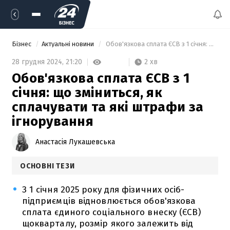
Бізнес
Актуальні новини
 Обов'язкова сплата ЄСВ з 1 січня: що зміниться, як сплачувати та які штрафи за ігнорування 
2 хв
28 грудня 2024,
21:20
Обов'язкова сплата ЄСВ з 1
січня: що зміниться, як
сплачувати та які штрафи за
ігнорування
Анастасія Лукашевська
ОСНОВНІ ТЕЗИ
З 1 січня 2025 року для фізичних осіб-
підприємців відновлюється обов'язкова
сплата єдиного соціального внеску (ЄСВ)
щокварталу, розмір якого залежить від