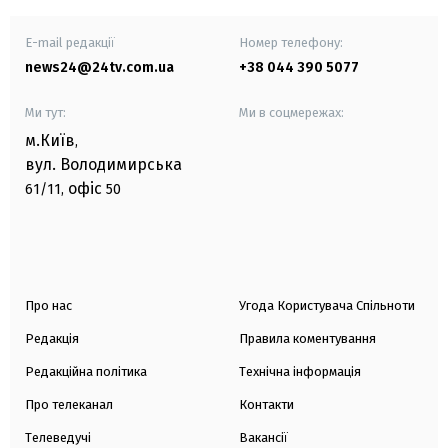
E-mail редакції
Номер телефону:
news24@24tv.com.ua
+38 044 390 5077
Ми тут:
Ми в соцмережах:
м.Київ
,
вул. Володимирська
офіс
61/11,
50
Про нас
Угода Користувача Спільноти
Редакція
Правила коментування
Редакційна політика
Технічна інформація
Про телеканал
Контакти
Телеведучі
Вакансії