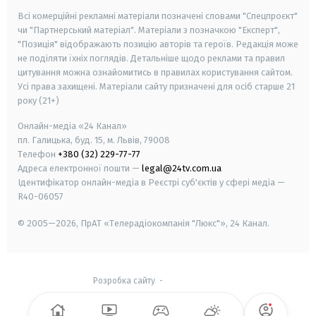
Всі комерційні рекламні матеріали позначені словами "Спецпроєкт"
чи "Партнерський матеріал". Матеріали з позначкою "Експерт",
"Позиція" відображають позицію авторів та героїв. Редакція може
не поділяти їхніх поглядів. Детальніше щодо реклами та правил
цитування можна ознайомитись в правилах користування сайтом.
Усі права захищені.
Матеріали сайту призначені для осіб старше
21
року (21+)
Онлайн-медіа «24 Канал»
пл. Галицька, буд. 15, м. Львів, 79008
Телефон
+380 (32) 229-77-77
Адреса електронної пошти —
legal@24tv.com.ua
Ідентифікатор онлайн-медіа в Реєстрі суб'єктів у сфері медіа —
R40-06057
© 2005—2026,
ПрАТ «Телерадіокомпанія "Люкс"», 24 Канал.
Розробка сайту
-