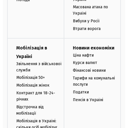
Масована атака по
Україні
Вибухи у Росії
Втрати ворога
Мобілізація в
Новини економіки
Ціна нафти
Україні
Курси валют
Звільнення з військової
служби
Фінансові новини
Мобілізація 50+
Тарифи на комунальні
послуги
Мобілізація жінок
Податки
Контракт для 18-24-
річних
Пенсія в Україні
Відстрочка від
мобілізації
Мобілізація в Україні:
скільки осіб мобілізує