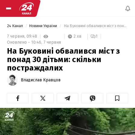
24 Канал
Новини України
 На Буковині обвалився міст з понад 30 дітьми: скільки постраждалих 
2 хв
7 червня,
09:48
1
Оновлено -
10:46,
7 червня
На Буковині обвалився міст з
понад 30 дітьми: скільки
постраждалих
Владислав Кравцов