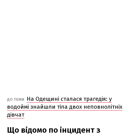
На Одещині сталася трагедія: у
ДО ТЕМИ
водоймі знайшли тіла двох неповнолітніх
дівчат
Що відомо по інцидент з