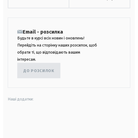
Email - розсилка
Будьте в курсі всіх новин і оновлень!
Перейдіть на сторінку наших розсилок, щоб
обрати ті, що відповідають вашим
інтересам.
ДО РОЗСИЛОК
Наші додатки:
android
apple
smart tv
samsung smart tv