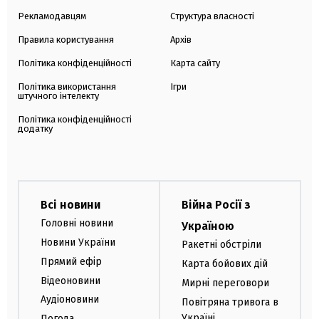
Рекламодавцям
Структура власності
Правила користування
Архів
Політика конфіденційності
Карта сайту
Політика використання
Ігри
штучного інтелекту
Політика конфіденційності
додатку
Всі новини
Війна Росії з
Головні новини
Україною
Новини України
Ракетні обстріли
Прямий ефір
Карта бойових дій
Відеоновини
Мирні переговори
Аудіоновини
Повітряна тривога в
Україні
Погода