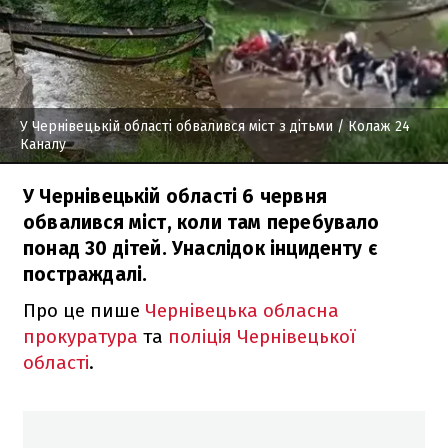
У Чернівецькій області обвалився міст з дітьми
/ Колаж 24
Каналу
У Чернівецькій області 6 червня
обвалився міст, коли там перебувало
понад 30 дітей. Унаслідок інциденту є
постраждалі.
Про це пише
Чернівецька обласна
прокуратура
та
поліція Чернівецької
області
.