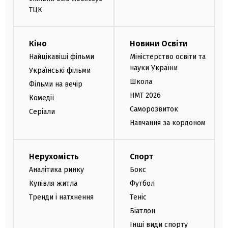
ТЦК
Кіно
Новини Освіти
Найцікавіші фільми
Міністерство освіти та
науки України
Українські фільми
Школа
Фільми на вечір
НМТ 2026
Комедії
Саморозвиток
Серіали
Навчання за кордоном
Нерухомість
Спорт
Аналітика ринку
Бокс
Купівля житла
Футбол
Тренди і натхнення
Теніс
Біатлон
Інші види спорту