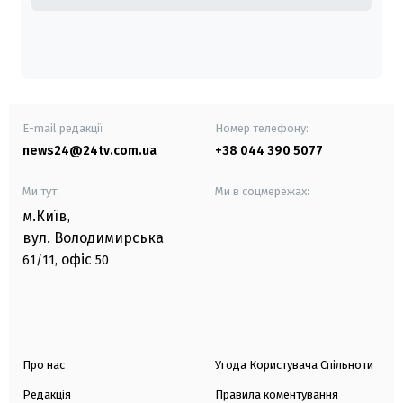
E-mail редакції
Номер телефону:
news24@24tv.com.ua
+38 044 390 5077
Ми тут:
Ми в соцмережах:
м.Київ
,
вул. Володимирська
офіс
61/11,
50
Про нас
Угода Користувача Спільноти
Редакція
Правила коментування