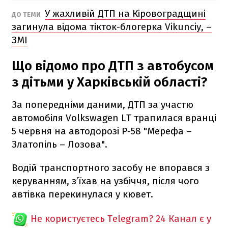
У жахливій ДТП на Кіровоградщині
ДО ТЕМИ
загинула відома тікток-блогерка Vikunciy, –
ЗМІ
Що відомо про ДТП з автобусом
з дітьми у Харківській області?
За попередніми даними, ДТП за участю
автомобіля Volkswagen LT трапилася вранці
5 червня на автодорозі Р-58 "Мерефа –
Златопіль – Лозова".
Водій транспортного засобу не впорався з
керуванням, з’їхав на узбіччя, після чого
автівка перекинулася у кювет.
Не користуєтесь Telegram?
24 Канал є у