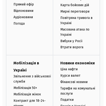
Прямий ефір
Карта бойових дій
Відеоновини
Мирні переговори
Аудіоновини
Повітряна тривога в
Україні
Погода
Масована атака по
Україні
Вибухи у Росії
Втрати ворога
Мобілізація в
Новини економіки
Ціна нафти
Україні
Курси валют
Звільнення з військової
служби
Фінансові новини
Мобілізація 50+
Тарифи на комунальні
послуги
Мобілізація жінок
Податки
Контракт для 18-24-
річних