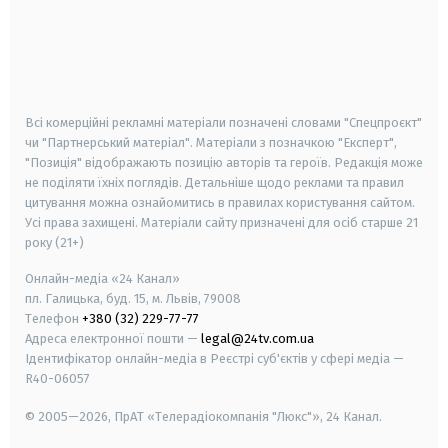
android
apple
smart tv
samsung smart tv
Всі комерційні рекламні матеріали позначені словами "Спецпроєкт"
чи "Партнерський матеріал". Матеріали з позначкою "Експерт",
"Позиція" відображають позицію авторів та героїв. Редакція може
не поділяти їхніх поглядів. Детальніше щодо реклами та правил
цитування можна ознайомитись в правилах користування сайтом.
Усі права захищені.
Матеріали сайту призначені для осіб старше
21
року (21+)
Онлайн-медіа «24 Канал»
пл. Галицька, буд. 15, м. Львів, 79008
Телефон
+380 (32) 229-77-77
Адреса електронної пошти —
legal@24tv.com.ua
Ідентифікатор онлайн-медіа в Реєстрі суб'єктів у сфері медіа —
R40-06057
© 2005—2026,
ПрАТ «Телерадіокомпанія "Люкс"», 24 Канал.