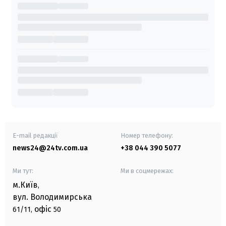
E-mail редакції
Номер телефону:
news24@24tv.com.ua
+38 044 390 5077
Ми тут:
Ми в соцмережах:
м.Київ
,
вул. Володимирська
офіс
61/11,
50