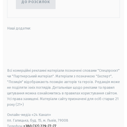
ДО РОЗСИЛОК
Наші додатки:
android
apple
smart tv
samsung smart tv
Всі комерційні рекламні матеріали позначені словами "Спецпроєкт"
чи "Партнерський матеріал". Матеріали з позначкою "Експерт",
"Позиція" відображають позицію авторів та героїв. Редакція може
не поділяти їхніх поглядів. Детальніше щодо реклами та правил
цитування можна ознайомитись в правилах користування сайтом.
Усі права захищені.
Матеріали сайту призначені для осіб старше
21
року (21+)
Онлайн-медіа «24 Канал»
пл. Галицька, буд. 15, м. Львів, 79008
Телефон
+380 (32) 229-77-77