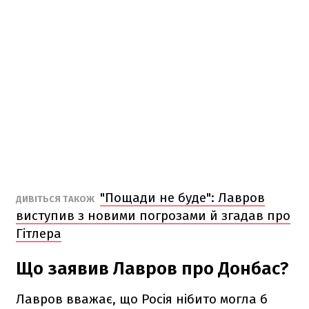
"Пощади не буде": Лавров
ДИВІТЬСЯ ТАКОЖ
виступив з новими погрозами й згадав про
Гітлера
Що заявив Лавров про Донбас?
Лавров вважає, що Росія нібито могла б