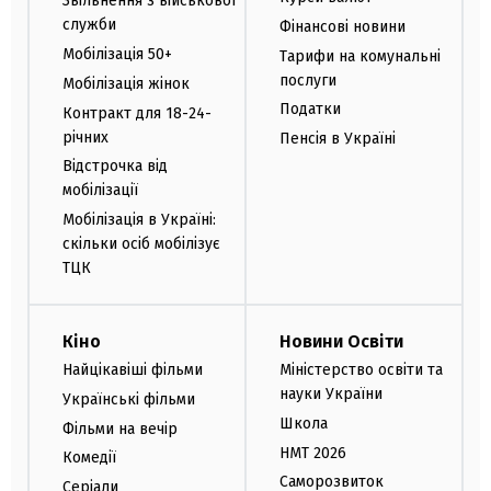
Звільнення з військової
служби
Фінансові новини
Мобілізація 50+
Тарифи на комунальні
послуги
Мобілізація жінок
Податки
Контракт для 18-24-
річних
Пенсія в Україні
Відстрочка від
мобілізації
Мобілізація в Україні:
скільки осіб мобілізує
ТЦК
Кіно
Новини Освіти
Найцікавіші фільми
Міністерство освіти та
науки України
Українські фільми
Школа
Фільми на вечір
НМТ 2026
Комедії
Саморозвиток
Серіали