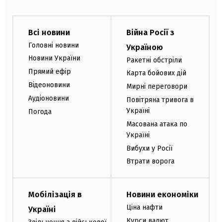
Всі новини
Війна Росії з
Головні новини
Україною
Новини України
Ракетні обстріли
Прямий ефір
Карта бойових дій
Відеоновини
Мирні переговори
Аудіоновини
Повітряна тривога в
Україні
Погода
Масована атака по
Україні
Вибухи у Росії
Втрати ворога
Мобілізація в
Новини економіки
Ціна нафти
Україні
Курси валют