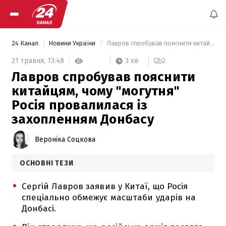
24 Канал
Новини України
 Лавров спробував пояснити китайцям, чому "могутня" Росія провалилася із захопленням Донбасу 
3 хв
21 травня,
13:48
2
Лавров спробував пояснити
китайцям, чому "могутня"
Росія провалилася із
захопленням Донбасу
Вероніка Соцкова
ОСНОВНІ ТЕЗИ
Сергій Лавров заявив у Китаї, що Росія
спеціально обмежує масштаби ударів на
Донбасі.