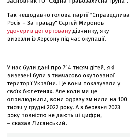
засновник ГО "Східна правозахисна група".
Так нещодавно голова партії "Справедлива
Росія – За правду" Сєргєй Миронов
удочерив депортовану
дівчинку, яку
вивезли із Херсону під час окупації.
У нас були дані про 714 тисяч дітей, які
вивезені були з тимчасово окупованої
території України. Це вони показували у
своїх бюлетенях. Але коли ми це
оприлюднили, вони одразу змінили на 100
тисяч у грудні 2022 року. А з березня 2023
року повністю не дають ці цифри,
– сказав Лисянський.