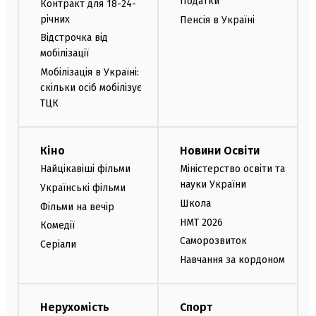
Податки
Контракт для 18-24-
річних
Пенсія в Україні
Відстрочка від
мобілізації
Мобілізація в Україні:
скільки осіб мобілізує
ТЦК
Кіно
Новини Освіти
Найцікавіші фільми
Міністерство освіти та
науки України
Українські фільми
Школа
Фільми на вечір
НМТ 2026
Комедії
Саморозвиток
Серіали
Навчання за кордоном
Нерухомість
Спорт