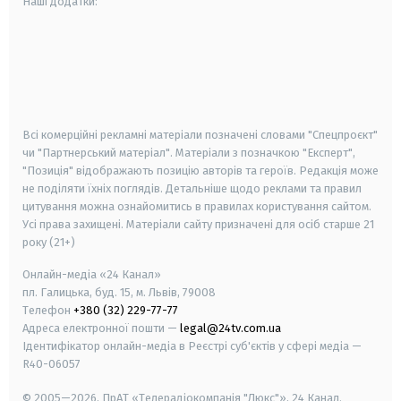
Наші додатки:
android
apple
smart tv
samsung smart tv
Всі комерційні рекламні матеріали позначені словами "Спецпроєкт"
чи "Партнерський матеріал". Матеріали з позначкою "Експерт",
"Позиція" відображають позицію авторів та героїв. Редакція може
не поділяти їхніх поглядів. Детальніше щодо реклами та правил
цитування можна ознайомитись в правилах користування сайтом.
Усі права захищені.
Матеріали сайту призначені для осіб старше
21
року (21+)
Онлайн-медіа «24 Канал»
пл. Галицька, буд. 15, м. Львів, 79008
Телефон
+380 (32) 229-77-77
Адреса електронної пошти —
legal@24tv.com.ua
Ідентифікатор онлайн-медіа в Реєстрі суб'єктів у сфері медіа —
R40-06057
© 2005—2026,
ПрАТ «Телерадіокомпанія "Люкс"», 24 Канал.