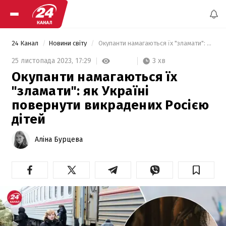
24 Канал
Новини світу
 Окупанти намагаються їх "зламати": як Україні повернути викрадених Росією дітей 
3 хв
25 листопада 2023,
17:29
Окупанти намагаються їх
"зламати": як Україні
повернути викрадених Росією
дітей
Аліна Бурцева