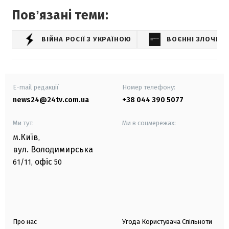
Повʼязані теми:
ВІЙНА РОСІЇ З УКРАЇНОЮ
ВОЄННІ ЗЛОЧИН
E-mail редакції
Номер телефону:
news24@24tv.com.ua
+38 044 390 5077
Ми тут:
Ми в соцмережах:
м.Київ
,
вул. Володимирська
офіс
61/11,
50
Про нас
Угода Користувача Спільноти