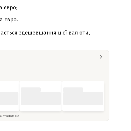
а євро;
а євро.
вається здешевшання цієї валюти,
y» станом на