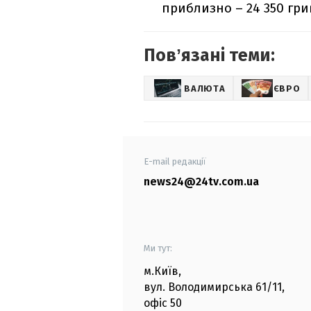
приблизно – 24 350 гри
Повʼязані теми:
ВАЛЮТА
ЄВРО
E-mail редакції
news24@24tv.com.ua
Ми тут:
м.Київ
,
вул. Володимирська
61/11,
офіс
50