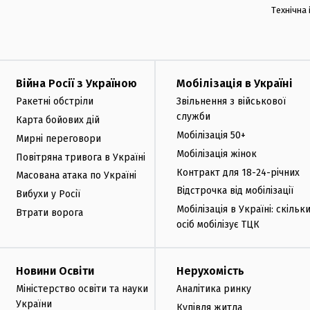
Технічна
Війна Росії з Україною
Мобілізація в Україні
Ракетні обстріли
Звільнення з військової
служби
Карта бойових дій
Мобілізація 50+
Мирні переговори
Мобілізація жінок
Повітряна тривога в Україні
Контракт для 18-24-річних
Масована атака по Україні
Відстрочка від мобілізації
Вибухи у Росії
Мобілізація в Україні: скільк
Втрати ворога
осіб мобілізує ТЦК
Новини Освіти
Нерухомість
Міністерство освіти та науки
Аналітика ринку
України
Купівля житла