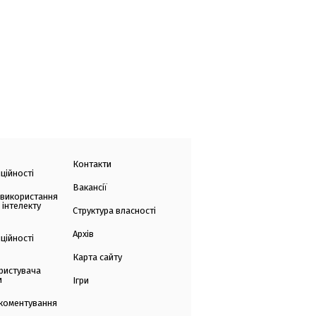
Контакти
ційності
Вакансії
 використання
 інтелекту
Структура власності
Архів
ційності
Карта сайту
ристувача
и
Ігри
коментування