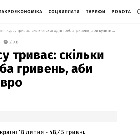
МАКРОЕКОНОМІКА
СОЦВИПЛАТИ
ТАРИФИ
РОБОТА
 Падіння курсу триває: скільки сьогодні треба гривень, аби купити 500 євро 
2 хв
у триває: скільки
ба гривень, аби
євро
країні 18 липня - 48,45 гривні.