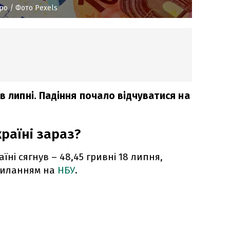
вро
/ Фото Pexels
в липні. Падіння почало відчуватися на
країні зараз?
їні сягнув – 48,45 гривні 18 липня,
силанням на
НБУ
.