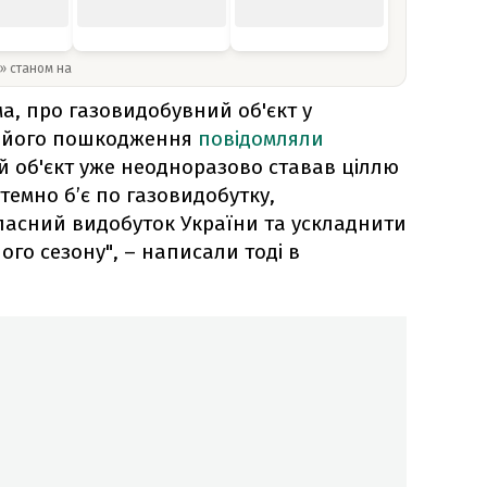
y» станом на
ма, про газовидобувний об'єкт у
ро його пошкодження
повідомляли
ей об'єкт уже неодноразово ставав ціллю
стемно б’є по газовидобутку,
асний видобуток України та ускладнити
го сезону", – написали тоді в