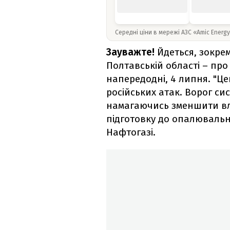
Середні ціни в мережі АЗС «Amic Energ
Зауважте!
Йдеться, зокре
Полтавській області – п
напередодні, 4 липня. "Ц
російських атак. Ворог си
намагаючись зменшити вл
підготовку до опалювально
Нафтогазі.