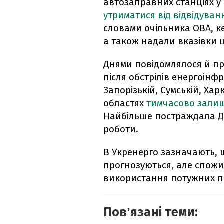
автозаправних станціях у 
утриматися від відвідува
словами очільника ОВА, к
а також надали вказівки 
Днями повідомлялося й пр
після обстрілів енергоінф
Запорізькій, Сумській, Харк
областях
тимчасово залиш
Найбільше постраждала Д
роботи.
В Укренерго зазначають, 
прогнозуються, але спож
використання потужних пр
Повʼязані теми: