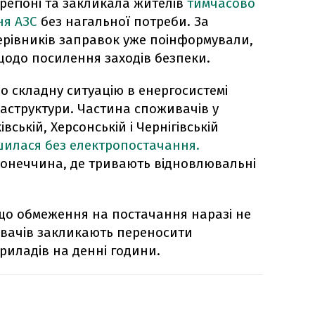
регіоні та закликала жителів
тимчасово
ння АЗС
без нагальної потреби. За
ерівників заправок уже поінформували,
щодо посилення заходів безпеки.
о складну ситуацію в енергосистемі
раструктури. Частина споживачів у
івській, Херсонській і Чернігівській
илася без електропостачання.
онеччина, де тривають відновлювальні
що обмеження на постачання наразі не
ивачів закликають переносити
иладів на денні години.