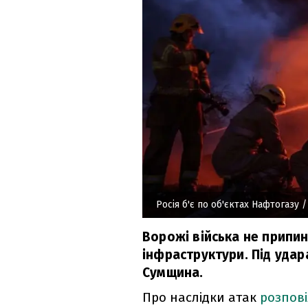
Росія б'є по об'єктах Нафтогазу
/
Ворожі війська не припин
інфраструктури. Під уда
Сумщина.
Про наслідки атак
розпов