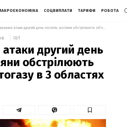
МАКРОЕКОНОМІКА
СОЦВИПЛАТИ
ТАРИФИ
РОБОТА
 Безперервні атаки другий день поспіль: росіяни обстрілюють об'єкти Нафтогазу в 3 областях 
1
хв
 атаки другий день
сіяни обстрілюють
тогазу в 3 областях