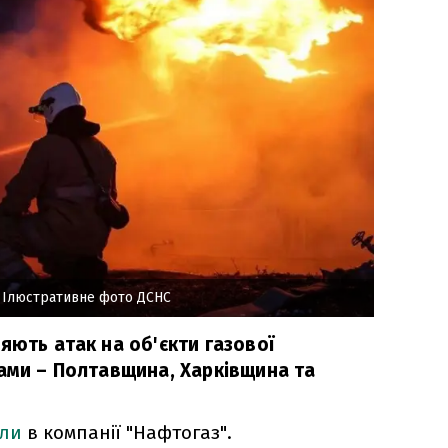
 Ілюстративне фото ДСНС
яють атак на об'єкти газової
рами – Полтавщина, Харківщина та
іли
в компанії "Нафтогаз".