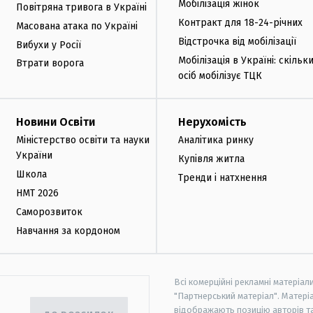
Мобілізація жінок
Повітряна тривога в Україні
Контракт для 18-24-річних
Масована атака по Україні
Відстрочка від мобілізації
Вибухи у Росії
Мобілізація в Україні: скільк
Втрати ворога
осіб мобілізує ТЦК
Новини Освіти
Нерухомість
Міністерство освіти та науки
Аналітика ринку
України
Купівля житла
Школа
Тренди і натхнення
НМТ 2026
Саморозвиток
Навчання за кордоном
Всі комерційні рекламні матеріал
"Партнерський матеріал". Матеріа
відображають позицію авторів та 