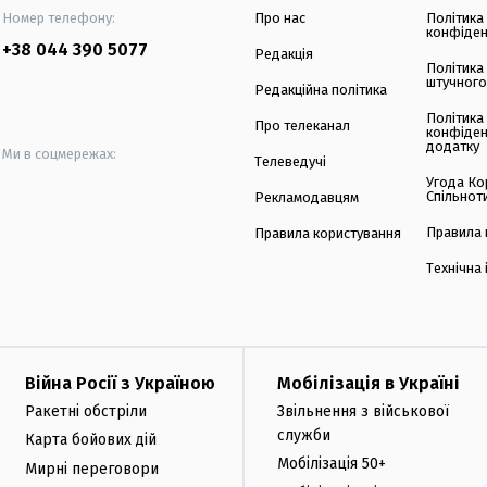
Номер телефону:
Про нас
Політика
конфіден
+38 044 390 5077
Редакція
Політика
штучного
Редакційна політика
Політика
Про телеканал
конфіден
додатку
Ми в соцмережах:
Телеведучі
Угода Ко
Спільнот
Рекламодавцям
Правила 
Правила користування
Технічна
Війна Росії з Україною
Мобілізація в Україні
Ракетні обстріли
Звільнення з військової
служби
Карта бойових дій
Мобілізація 50+
Мирні переговори