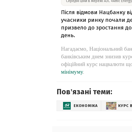
Середні ціни в мережі АЗС «Amic Energ
Після
відмови Нацбанку ві
учасники ринку почали де
призвело до зростання дол
день.
Нагадаємо,
Національний бан
банківським днем знизив курс
офіційний курс нацвалюти щ
мінімуму
.
Повʼязані теми:
ЕКОНОМІКА
КУРС 