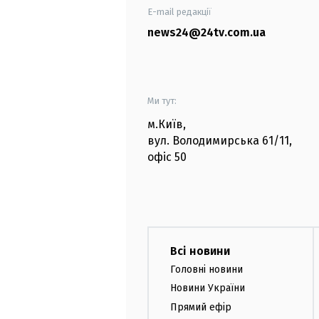
E-mail редакції
news24@24tv.com.ua
Ми тут:
м.Київ
,
вул. Володимирська
61/11,
офіс
50
Всі новини
Головні новини
Новини України
Прямий ефір