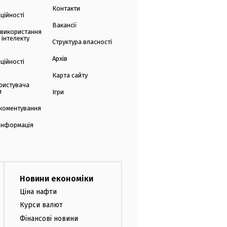
Контакти
ційності
Вакансії
 використання
 інтелекту
Структура власності
Архів
ційності
Карта сайту
ристувача
и
Ігри
коментування
 інформація
Новини економіки
Ціна нафти
Курси валют
Фінансові новини