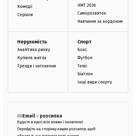
НМТ 2026
Комедії
Саморозвиток
Серіали
Навчання за кордоном
Нерухомість
Спорт
Аналітика ринку
Бокс
Купівля житла
Футбол
Тренди і натхнення
Теніс
Біатлон
Інші види спорту
Email - розсилка
Будьте в курсі всіх новин і оновлень!
Перейдіть на сторінку наших розсилок, щоб
обрати ті, що відповідають вашим