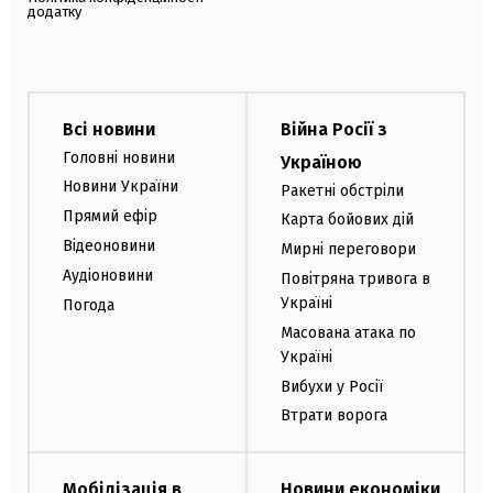
додатку
Всі новини
Війна Росії з
Головні новини
Україною
Новини України
Ракетні обстріли
Прямий ефір
Карта бойових дій
Відеоновини
Мирні переговори
Аудіоновини
Повітряна тривога в
Україні
Погода
Масована атака по
Україні
Вибухи у Росії
Втрати ворога
Мобілізація в
Новини економіки