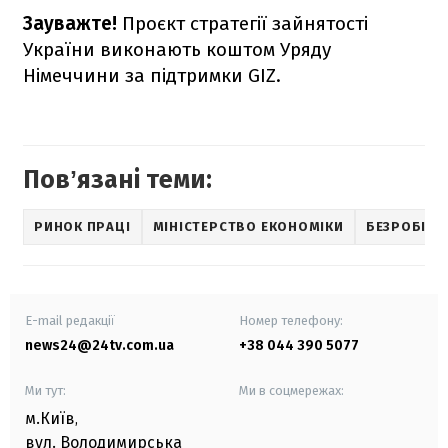
Зауважте!
Проєкт стратегії зайнятості
України виконають коштом Уряду
Німеччини за підтримки GIZ.
Повʼязані теми:
РИНОК ПРАЦІ
МІНІСТЕРСТВО ЕКОНОМІКИ
БЕЗРОБІТТ
E-mail редакції
Номер телефону:
news24@24tv.com.ua
+38 044 390 5077
Ми тут:
Ми в соцмережах:
м.Київ
,
вул. Володимирська