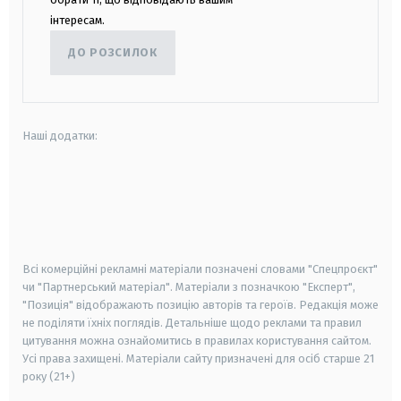
інтересам.
ДО РОЗСИЛОК
Наші додатки:
android
apple
smart tv
samsung smart tv
Всі комерційні рекламні матеріали позначені словами "Спецпроєкт"
чи "Партнерський матеріал". Матеріали з позначкою "Експерт",
"Позиція" відображають позицію авторів та героїв. Редакція може
не поділяти їхніх поглядів. Детальніше щодо реклами та правил
цитування можна ознайомитись в правилах користування сайтом.
Усі права захищені.
Матеріали сайту призначені для осіб старше
21
року (21+)