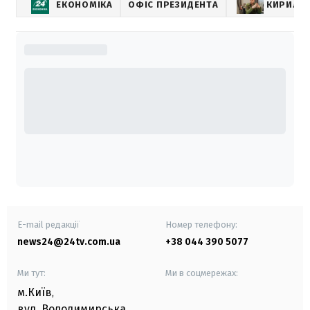
ЕКОНОМІКА
ОФІС ПРЕЗИДЕНТА
КИРИЛО
E-mail редакції
Номер телефону:
news24@24tv.com.ua
+38 044 390 5077
Ми тут:
Ми в соцмережах:
м.Київ
,
вул. Володимирська