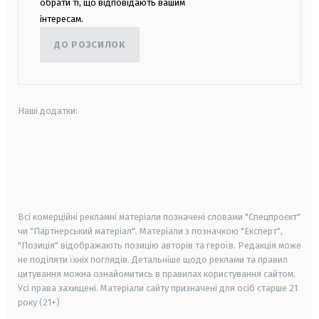
обрати ті, що відповідають вашим
інтересам.
ДО РОЗСИЛОК
Наші додатки:
android
apple
smart tv
samsung smart tv
Всі комерційні рекламні матеріали позначені словами "Спецпроєкт"
чи "Партнерський матеріал". Матеріали з позначкою "Експерт",
"Позиція" відображають позицію авторів та героїв. Редакція може
не поділяти їхніх поглядів. Детальніше щодо реклами та правил
цитування можна ознайомитись в правилах користування сайтом.
Усі права захищені.
Матеріали сайту призначені для осіб старше
21
року (21+)