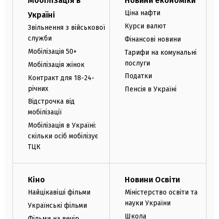
Мобілізація в
Новини економіки
Ціна нафти
Україні
Курси валют
Звільнення з військової
служби
Фінансові новини
Мобілізація 50+
Тарифи на комунальні
послуги
Мобілізація жінок
Податки
Контракт для 18-24-
річних
Пенсія в Україні
Відстрочка від
мобілізації
Мобілізація в Україні:
скільки осіб мобілізує
ТЦК
Кіно
Новини Освіти
Найцікавіші фільми
Міністерство освіти та
науки України
Українські фільми
Школа
Фільми на вечір