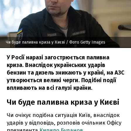
Чи буде паливна криза у Києві
/ Фото Getty Images
У Росії наразі загострюється паливна
криза. Внаслідок українських ударів
бензин та дизель зникають у країні, на АЗС
утворюється великі черги. Подібні події
впливають на всі галузі країни.
Чи буде паливна криза у Києві
Чи очікує подібна ситуація Київ, внаслідок
ударів у відповідь, розповів очільник Офісу
президента
Кирило Буданов
.