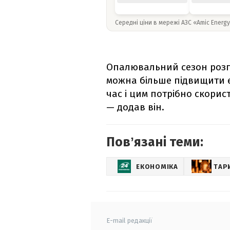
Середні ціни в мережі АЗС «Amic Energ
Опалювальний сезон розпо
можна більше підвищити еф
час і цим потрібно скорис
— додав він.
Повʼязані теми:
ЕКОНОМІКА
ТАР
E-mail редакції