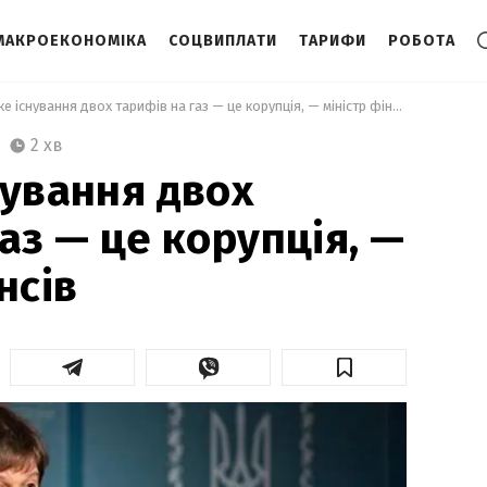
МАКРОЕКОНОМІКА
СОЦВИПЛАТИ
ТАРИФИ
РОБОТА
 Будь-яке існування двох тарифів на газ — це корупція, — міністр фінансів 
2 хв
нування двох
аз — це корупція, —
нсів