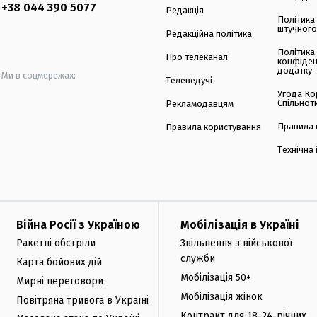
+38 044 390 5077
Редакція
Політика
штучного
Редакційна політика
Політика
Про телеканал
конфіден
додатку
Ми в соцмережах:
Телеведучі
Угода Ко
Спільнот
Рекламодавцям
Правила 
Правила користування
Технічна
Війна Росії з Україною
Мобілізація в Україні
Ракетні обстріли
Звільнення з військової
служби
Карта бойових дій
Мобілізація 50+
Мирні переговори
Мобілізація жінок
Повітряна тривога в Україні
Контракт для 18-24-річних