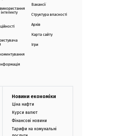
Вакансії
 використання
 інтелекту
Структура власності
Архів
ційності
Карта сайту
ристувача
и
Ігри
коментування
 інформація
Новини економіки
Ціна нафти
Курси валют
Фінансові новини
Тарифи на комунальні
послуги