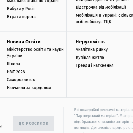
Масована атака по Україні
Відстрочка від мобілізації
Вибухи у Росії
Мобілізація в Україні: скільк
Втрати ворога
осіб мобілізує ТЦК
Новини Освіти
Нерухомість
Міністерство освіти та науки
Аналітика ринку
України
Купівля житла
Школа
Тренди і натхнення
НМТ 2026
Саморозвиток
Навчання за кордоном
Всі комерційні рекламні матеріал
"Партнерський матеріал". Матеріа
відображають позицію авторів та 
ДО РОЗСИЛОК
ь!
поглядів. Детальніше щодо рекл