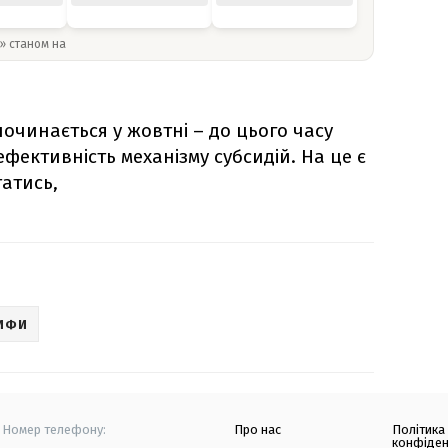
y» станом на
чинається у жовтні – до цього часу
ективність механізму субсидій. На це є
татись,
ИФИ
Номер телефону:
Про нас
Політика
конфіден