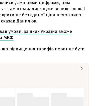
раючись усіма цими цифрами, цим
в – там втрачались дуже великі гроші. І
закрити це без єдиної ціни неможливо.
— сказав Данилюк.
ав умови, за яких Україна зможе
ги МВФ
в, що підвищення тарифів повинне бути