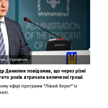
илюк
/ Укрінформ
др Данилюк повідомив, що через різні
гато років втрачала величезні гроші.
ому ефірі програми "Лівий берег" із
алі.