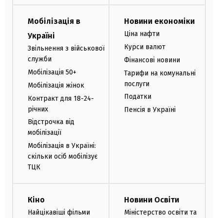
Мобілізація в
Новини економіки
Ціна нафти
Україні
Курси валют
Звільнення з військової
служби
Фінансові новини
Мобілізація 50+
Тарифи на комунальні
послуги
Мобілізація жінок
Податки
Контракт для 18-24-
річних
Пенсія в Україні
Відстрочка від
мобілізації
Мобілізація в Україні:
скільки осіб мобілізує
ТЦК
Кіно
Новини Освіти
Найцікавіші фільми
Міністерство освіти та