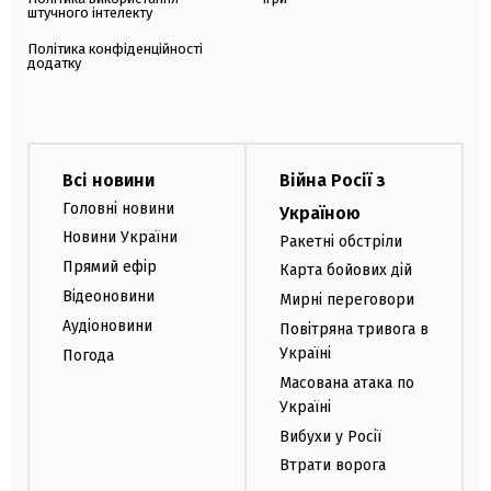
штучного інтелекту
Політика конфіденційності
додатку
Всі новини
Війна Росії з
Головні новини
Україною
Новини України
Ракетні обстріли
Прямий ефір
Карта бойових дій
Відеоновини
Мирні переговори
Аудіоновини
Повітряна тривога в
Україні
Погода
Масована атака по
Україні
Вибухи у Росії
Втрати ворога