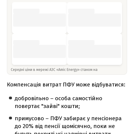
Середні ціни в мережі АЗС «Amic Energy» станом на
Компенсація витрат ПФУ може відбуватися:
добровільно – особа самостійно
повертає "зайві" кошти;
примусово – ПФУ забирає у пенсіонера
до 20% від пенсії щомісячно, поки не
будуть покриті усі надмірні витрати.