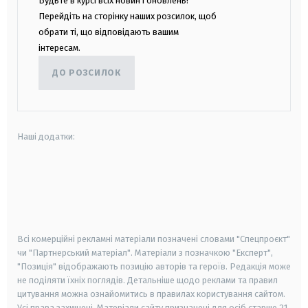
Будьте в курсі всіх новин і оновлень!
Перейдіть на сторінку наших розсилок, щоб
обрати ті, що відповідають вашим
інтересам.
ДО РОЗСИЛОК
Наші додатки:
android
apple
smart tv
samsung smart tv
Всі комерційні рекламні матеріали позначені словами "Спецпроєкт"
чи "Партнерський матеріал". Матеріали з позначкою "Експерт",
"Позиція" відображають позицію авторів та героїв. Редакція може
не поділяти їхніх поглядів. Детальніше щодо реклами та правил
цитування можна ознайомитись в правилах користування сайтом.
Усі права захищені.
Матеріали сайту призначені для осіб старше
21