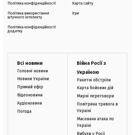
Політика конфіденційності
Карта сайту
Політика використання
Ігри
штучного інтелекту
Політика конфіденційності
додатку
Всі новини
Війна Росії з
Головні новини
Україною
Новини України
Ракетні обстріли
Прямий ефір
Карта бойових дій
Відеоновини
Мирні переговори
Аудіоновини
Повітряна тривога в
Україні
Погода
Масована атака по
Україні
Вибухи у Росії