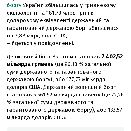
боргу
України збільшилась у гривневому
еквіваленті на 181,73 млрд грн і в
доларовому еквіваленті державний та
гарантований державою борг збільшився
на 3,88 млрд дол. США,
– йдеться у повідомленні.
Державний борг України становив
7 402,52
мільярда гривень
(це 96,18 % загальної
суми державного та гарантованого
державою боргу), або 177,77 мільярда
доларів США. Державний зовнішній борг
становив 5 561,92 мільярда гривень (це 72,26
% загальної суми державного та
гарантованого державою боргу), або 133,57
мільярда доларів США.