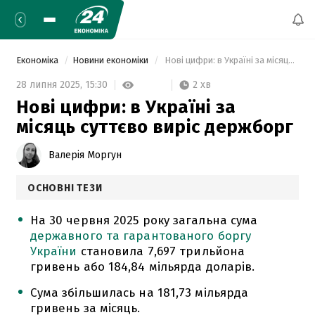
Економіка
Новини економіки
 Нові цифри: в Україні за місяць суттєво виріс держборг 
2 хв
28 липня 2025,
15:30
Нові цифри: в Україні за
місяць суттєво виріс держборг
Валерія Моргун
ОСНОВНІ ТЕЗИ
На 30 червня 2025 року загальна сума
державного та гарантованого боргу
України
становила 7,697 трильйона
гривень або 184,84 мільярда доларів.
Сума збільшилась на 181,73 мільярда
гривень за місяць.