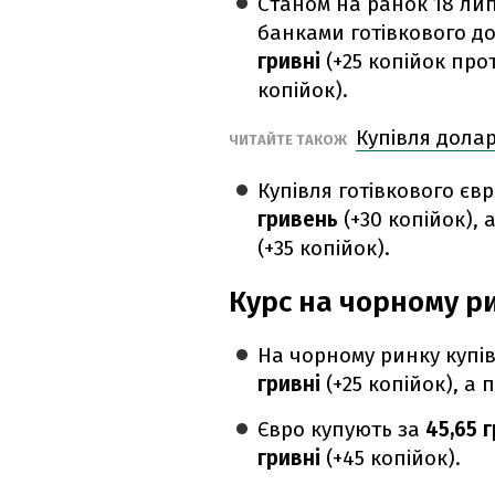
Станом на ранок 18 лип
банками готівкового д
гривні
(+25 копійок пр
копійок).
Купівля долар
ЧИТАЙТЕ ТАКОЖ
Купівля готівкового єв
гривень
(+30 копійок),
(+35 копійок).
Курс на чорному р
На чорному ринку купів
гривні
(+25 копійок), а
Євро купують за
45,65 
гривні
(+45 копійок).