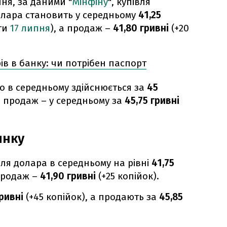
ня, за даними "
Мінфіну
", купівля
олара становить у середньому
41,25
оти
17 липня
), а продаж –
41,80 гривні
(+20
ів в банку: чи потрібен паспорт
ро в середньому здійснюється за
45
 а продаж – у середньому за
45,75 гривні
инку
ля долара в середньому на рівні
41,75
 продаж –
41,90 гривні
(+25 копійок).
гривні
(+45 копійок), а продають за
45,85