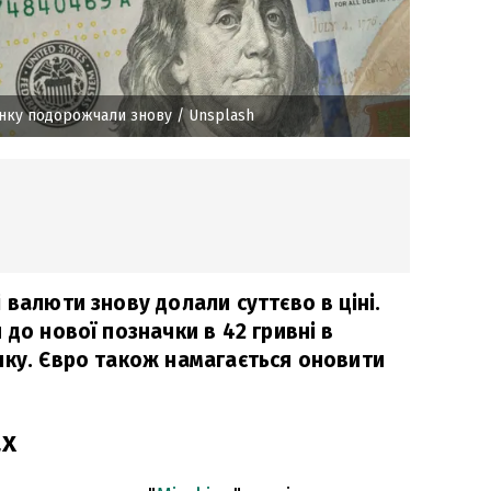
инку подорожчали знову
/ Unsplash
 валюти знову долали суттєво в ціні.
 до нової позначки в 42 гривні в
нку. Євро також намагається оновити
ах