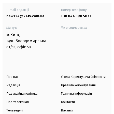
E-mail редакції
Номер телефону:
news24@24tv.com.ua
+38 044 390 5077
Ми тут:
Ми в соцмережах:
м.Київ
,
вул. Володимирська
офіс
61/11,
50
Про нас
Угода Користувача Спільноти
Редакція
Правила коментування
Редакційна політика
Технічна інформація
Про телеканал
Контакти
Телеведучі
Вакансії