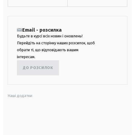
Email - розсилка
Будьте в курсі всіх новин і оновлень!
Перейдіть на сторінку наших розсилок, щоб
обрати ті, що відповідають вашим
інтересам.
ДО РОЗСИЛОК
Наші додатки:
android
apple
smart tv
samsung smart tv