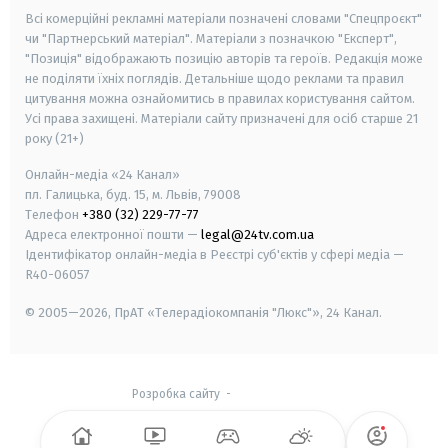
Всі комерційні рекламні матеріали позначені словами "Спецпроєкт"
чи "Партнерський матеріал". Матеріали з позначкою "Експерт",
"Позиція" відображають позицію авторів та героїв. Редакція може
не поділяти їхніх поглядів. Детальніше щодо реклами та правил
цитування можна ознайомитись в правилах користування сайтом.
Усі права захищені.
Матеріали сайту призначені для осіб старше
21
року (21+)
Онлайн-медіа «24 Канал»
пл. Галицька, буд. 15, м. Львів, 79008
Телефон
+380 (32) 229-77-77
Адреса електронної пошти —
legal@24tv.com.ua
Ідентифікатор онлайн-медіа в Реєстрі суб'єктів у сфері медіа —
R40-06057
© 2005—2026,
ПрАТ «Телерадіокомпанія "Люкс"», 24 Канал.
Розробка сайту
-