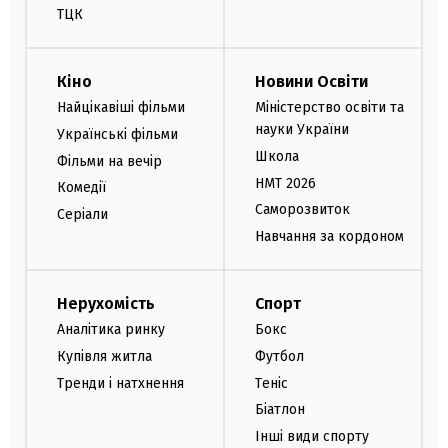
ТЦК
Кіно
Новини Освіти
Найцікавіші фільми
Міністерство освіти та
науки України
Українські фільми
Школа
Фільми на вечір
НМТ 2026
Комедії
Саморозвиток
Серіали
Навчання за кордоном
Нерухомість
Спорт
Аналітика ринку
Бокс
Купівля житла
Футбол
Тренди і натхнення
Теніс
Біатлон
Інші види спорту