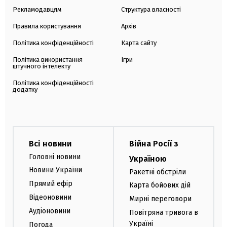
Рекламодавцям
Структура власності
Правила користування
Архів
Політика конфіденційності
Карта сайту
Політика використання
Ігри
штучного інтелекту
Політика конфіденційності
додатку
Всі новини
Війна Росії з
Головні новини
Україною
Новини України
Ракетні обстріли
Прямий ефір
Карта бойових дій
Відеоновини
Мирні переговори
Аудіоновини
Повітряна тривога в
Україні
Погода