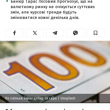
Банкір Тарас Лєсовий прогнозує, що на
валютному ринку не очікується суттєвих
змін, але курсові тренди будуть
змінюватися кожні декілька днів.
По скільки зараз долар та євро
/ Unsplash