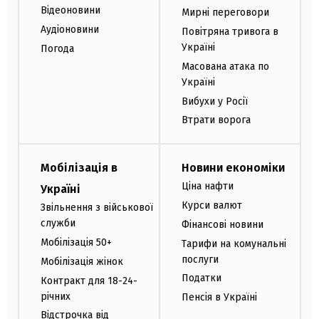
Відеоновини
Мирні переговори
Аудіоновини
Повітряна тривога в
Україні
Погода
Масована атака по
Україні
Вибухи у Росії
Втрати ворога
Мобілізація в
Новини економіки
Ціна нафти
Україні
Курси валют
Звільнення з військової
служби
Фінансові новини
Мобілізація 50+
Тарифи на комунальні
послуги
Мобілізація жінок
Податки
Контракт для 18-24-
річних
Пенсія в Україні
Відстрочка від