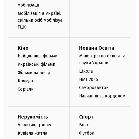
мобілізації
Мобілізація в Україні:
скільки осіб мобілізує
ТЦК
Кіно
Новини Освіти
Найцікавіші фільми
Міністерство освіти та
науки України
Українські фільми
Школа
Фільми на вечір
НМТ 2026
Комедії
Саморозвиток
Серіали
Навчання за кордоном
Нерухомість
Спорт
Аналітика ринку
Бокс
Купівля житла
Футбол