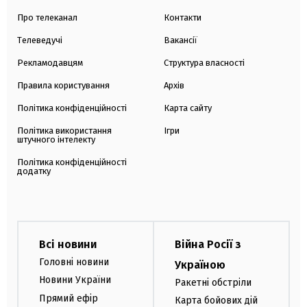
Про телеканал
Контакти
Телеведучі
Вакансії
Рекламодавцям
Структура власності
Правила користування
Архів
Політика конфіденційності
Карта сайту
Політика використання
Ігри
штучного інтелекту
Політика конфіденційності
додатку
Всі новини
Війна Росії з
Головні новини
Україною
Новини України
Ракетні обстріли
Прямий ефір
Карта бойових дій