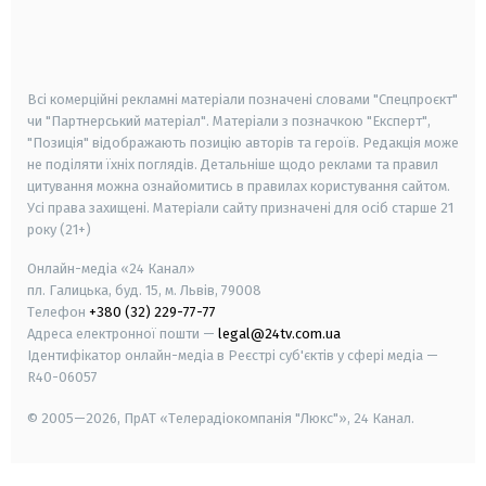
android
apple
smart tv
samsung smart tv
Всі комерційні рекламні матеріали позначені словами "Спецпроєкт"
чи "Партнерський матеріал". Матеріали з позначкою "Експерт",
"Позиція" відображають позицію авторів та героїв. Редакція може
не поділяти їхніх поглядів. Детальніше щодо реклами та правил
цитування можна ознайомитись в правилах користування сайтом.
Усі права захищені.
Матеріали сайту призначені для осіб старше
21
року (21+)
Онлайн-медіа «24 Канал»
пл. Галицька, буд. 15, м. Львів, 79008
Телефон
+380 (32) 229-77-77
Адреса електронної пошти —
legal@24tv.com.ua
Ідентифікатор онлайн-медіа в Реєстрі суб'єктів у сфері медіа —
R40-06057
© 2005—2026,
ПрАТ «Телерадіокомпанія "Люкс"», 24 Канал.