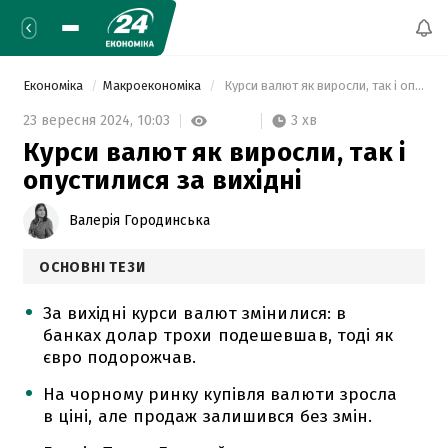
Економіка
Макроекономіка
 Курси валют як виросли, так і опустилися за вихідні 
3 хв
23 вересня 2024,
10:03
Курси валют як виросли, так і
опустилися за вихідні
Валерія Городинська
ОСНОВНІ ТЕЗИ
За вихідні курси валют змінилися: в
банках долар трохи подешевшав, тоді як
євро подорожчав.
На чорному ринку купівля валюти зросла
в ціні, але продаж залишився без змін.