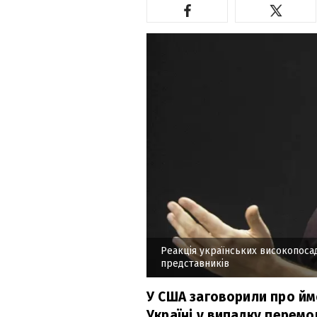
Реакція українських високопосад
представників
У США заговорили про йм
Україні у випадку перемо