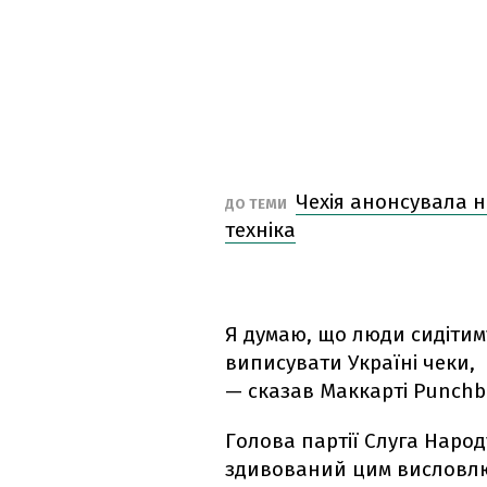
Чехія анонсувала н
ДО ТЕМИ
техніка
Я думаю, що люди сидітиму
виписувати Україні чеки,
— сказав Маккарті Punchb
Голова партії Слуга Народ
здивований цим висловлюв