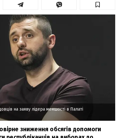
овців на заяву лідера меншості в Палаті
овірне зниження обсягів допомоги
ги республіканців на виборах до