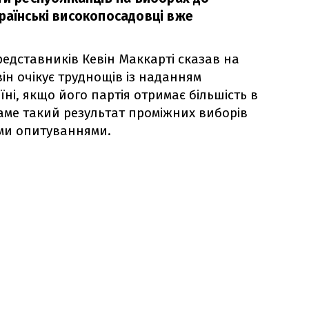
раїнські високопосадовці вже
редставників Кевін Маккарті сказав на
ін очікує труднощів із наданням
ні, якщо його партія отримає більшість в
Саме такий результат проміжних виборів
ми опитуваннями.