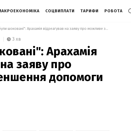
МАКРОЕКОНОМІКА
СОЦВИПЛАТИ
ТАРИФИ
РОБОТА
 "Ми були шоковані": Арахамія відреагував на заяву про можливе зменшення допомоги від США 
3 хв
ковані": Арахамія
 на заяву про
еншення допомоги