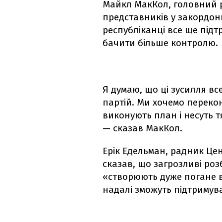
Майкл МакКол, головний р
представників у закордон
республіканці все ще підт
бачити більше контролю.
Я думаю, що ці зусилля в
партій. Ми хочемо переко
виконують план і несуть т
— сказав МакКол.
Ерік Едельман, радник Цен
сказав, що загрозливі роз
«створюють дуже погане ві
надалі зможуть підтримува