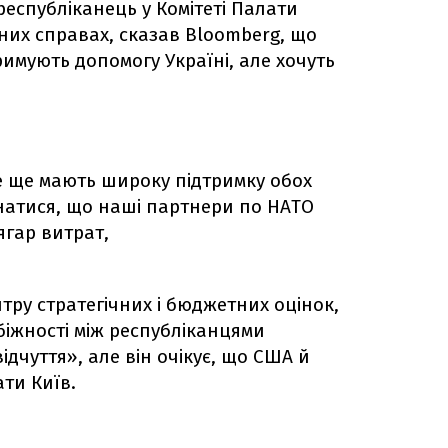
еспубліканець у Комітеті Палати
них справах, сказав Bloomberg, що
римують допомогу Україні, але хочуть
се ще мають широку підтримку обох
натися, що наші партнери по НАТО
ягар витрат,
тру стратегічних і бюджетних оцінок,
біжності між республіканцями
дчуття», але він очікує, що США й
ти Київ.