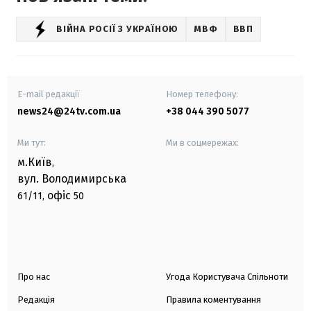
ВІЙНА РОСІЇ З УКРАЇНОЮ
МВФ
ВВП
E-mail редакції
Номер телефону:
news24@24tv.com.ua
+38 044 390 5077
Ми тут:
Ми в соцмережах:
м.Київ
,
вул. Володимирська
офіс
61/11,
50
Про нас
Угода Користувача Спільноти
Редакція
Правила коментування