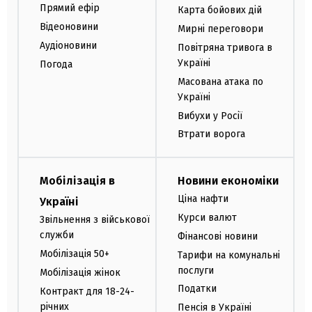
Прямий ефір
Карта бойових дій
Відеоновини
Мирні переговори
Аудіоновини
Повітряна тривога в
Україні
Погода
Масована атака по
Україні
Вибухи у Росії
Втрати ворога
Мобілізація в
Новини економіки
Ціна нафти
Україні
Курси валют
Звільнення з військової
служби
Фінансові новини
Мобілізація 50+
Тарифи на комунальні
послуги
Мобілізація жінок
Податки
Контракт для 18-24-
річних
Пенсія в Україні