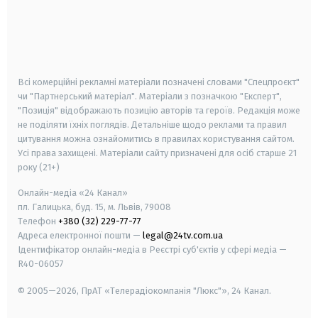
android
apple
smart tv
samsung smart tv
Всі комерційні рекламні матеріали позначені словами "Спецпроєкт"
чи "Партнерський матеріал". Матеріали з позначкою "Експерт",
"Позиція" відображають позицію авторів та героїв. Редакція може
не поділяти їхніх поглядів. Детальніше щодо реклами та правил
цитування можна ознайомитись в правилах користування сайтом.
Усі права захищені.
Матеріали сайту призначені для осіб старше
21
року (21+)
Онлайн-медіа «24 Канал»
пл. Галицька, буд. 15, м. Львів, 79008
Телефон
+380 (32) 229-77-77
Адреса електронної пошти —
legal@24tv.com.ua
Ідентифікатор онлайн-медіа в Реєстрі суб'єктів у сфері медіа —
R40-06057
© 2005—2026,
ПрАТ «Телерадіокомпанія "Люкс"», 24 Канал.