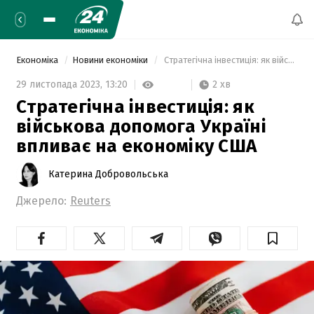
Економіка
Новини економіки
 Стратегічна інвестиція: як військова допомога Україні впливає на економіку США 
2 хв
29 листопада 2023,
13:20
Стратегічна інвестиція: як
військова допомога Україні
впливає на економіку США
Катерина Добровольська
Джерело:
Reuters