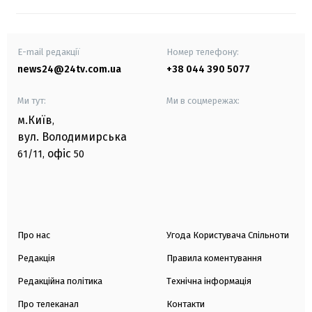
E-mail редакції
Номер телефону:
news24@24tv.com.ua
+38 044 390 5077
Ми тут:
Ми в соцмережах:
м.Київ
,
вул. Володимирська
офіс
61/11,
50
Про нас
Угода Користувача Спільноти
Редакція
Правила коментування
Редакційна політика
Технічна інформація
Про телеканал
Контакти