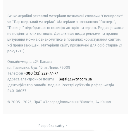
smart tv
samsung smart tv
Всі комерційні рекламні матеріали позначені словами "Спецпроєкт"
чи "Партнерський матеріал". Матеріали з позначкою "Експерт",
"Позиція" відображають позицію авторів та героїв. Редакція може
не поділяти їхніх поглядів. Детальніше щодо реклами та правил
цитування можна ознайомитись в правилах користування сайтом.
Усі права захищені.
Матеріали сайту призначені для осіб старше
21
року (21+)
Онлайн-медіа «24 Канал»
пл. Галицька, буд. 15, м. Львів, 79008
Телефон
+380 (32) 229-77-77
Адреса електронної пошти —
legal@24tv.com.ua
Ідентифікатор онлайн-медіа в Реєстрі суб'єктів у сфері медіа —
R40-06057
© 2005—2026,
ПрАТ «Телерадіокомпанія "Люкс"», 24 Канал.
Розробка сайту
-