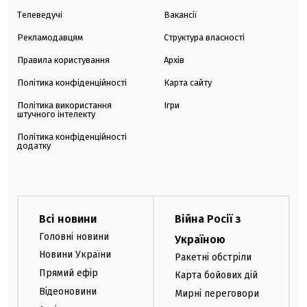
Телеведучі
Вакансії
Рекламодавцям
Структура власності
Правила користування
Архів
Політика конфіденційності
Карта сайту
Політика використання
Ігри
штучного інтелекту
Політика конфіденційності
додатку
Всі новини
Війна Росії з
Головні новини
Україною
Новини України
Ракетні обстріли
Прямий ефір
Карта бойових дій
Відеоновини
Мирні переговори