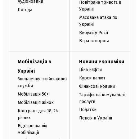
Аудіоновини
Повітряна тривога в
Україні
Погода
Масована атака по
Україні
Вибухи у Росії
Втрати ворога
Мобілізація в
Новини економіки
Ціна нафти
Україні
Курси валют
Звільнення з військової
служби
Фінансові новини
Мобілізація 50+
Тарифи на комунальні
послуги
Мобілізація жінок
Податки
Контракт для 18-24-
річних
Пенсія в Україні
Відстрочка від
мобілізації