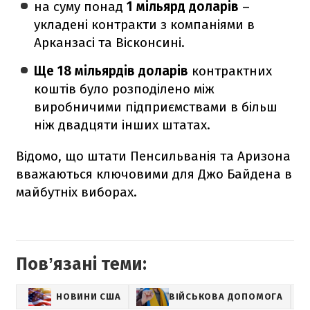
на суму понад
1 мільярд доларів
–
укладені контракти з компаніями в
Арканзасі та Вісконсині.
Ще 18 мільярдів доларів
контрактних
коштів було розподілено між
виробничими підприємствами в більш
ніж двадцяти інших штатах.
Відомо, що штати Пенсильванія та Аризона
вважаються ключовими для Джо Байдена в
майбутніх виборах.
Повʼязані теми:
НОВИНИ США
ВІЙСЬКОВА ДОПОМОГА
ІН