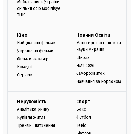
Мобілізація в Україні:
скільки осіб мобілізує
ТЦК
Кіно
Новини Освіти
Найцікавіші фільми
Міністерство освіти та
науки України
Українські фільми
Школа
Фільми на вечір
НМТ 2026
Комедії
Саморозвиток
Серіали
Навчання за кордоном
Нерухомість
Спорт
Аналітика ринку
Бокс
Купівля житла
Футбол
Тренди і натхнення
Теніс
Біатлон